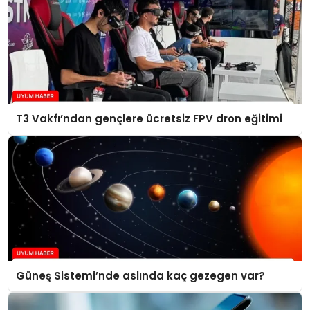
T3 Vakfı’ndan gençlere ücretsiz FPV dron eğitimi
Güneş Sistemi’nde aslında kaç gezegen var?