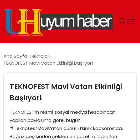
GÜNDEM
Ana Sayfa
Teknoloji
TEKNOFEST Mavi Vatan Etkinliği Başlıyor!
EKONOMI
SIYASET
TEKNOFEST Mavi Vatan Etkinliği
Başlıyor!
DÜNYA
TEKNOFEST’in resmi sosyal medya hesabından
SPOR
yapılan paylaşıma göre, bugün
#TeknofestMaviVatan günü! Etkinlik kapsamında,
TEKNOLOJI
Boğaz geçişinden çekilen en güzel fotoğrafları