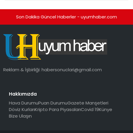
Son Dakika Güncel Haberler - uyumhaber.com
Reklam & İşbirliği:
habersonuclari@gmail.com
Hakkımızda
Hava Durumu
Puan Durumu
Gazete Manşetleri
Döviz Kurları
Kripto Para Piyasaları
Covid 19
Künye
Bize Ulaşın