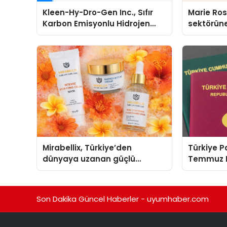
Kleen-Hy-Dro-Gen Inc., Sıfır
Marie Ro
Karbon Emisyonlu Hidrojen
sektörüne
Isıtma Teknolojisinde ISO ve
TSSA Düzenleyici Onaylarını
Aldı
Mirabellix, Türkiye’den
Türkiye 
dünyaya uzanan güçlü
Temmuz R
büyümesini sürdürüyor
Son Dakika Güncel Haberler - uyumhaber.com