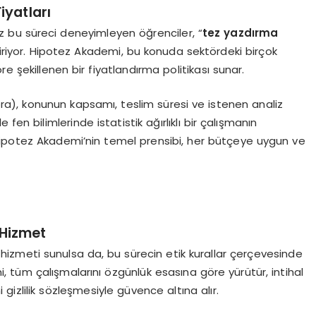
iyatları
kez bu süreci deneyimleyen öğrenciler, “
tez yazdırma
riyor. Hipotez Akademi, bu konuda sektördeki birçok
re şekillenen bir fiyatlandırma politikası sunar.
ora), konunun kapsamı, teslim süresi ve istenen analiz
e fen bilimlerinde istatistik ağırlıklı bir çalışmanın
ak Hipotez Akademi’nin temel prensibi, her bütçeye uygun ve
 Hizmet
zmeti sunulsa da, bu sürecin etik kurallar çerçevesinde
 tüm çalışmalarını özgünlük esasına göre yürütür, intihal
ni gizlilik sözleşmesiyle güvence altına alır.