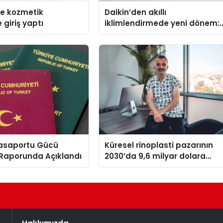
se kozmetik
Daikin’den akıllı
 giriş yaptı
iklimlendirmede yeni dönem:
Madoka Plus Türkiye’de
Pasaportu Gücü
Küresel rinoplasti pazarının
aporunda Açıklandı
2030’da 9,6 milyar dolara
ulaşması bekleniyor