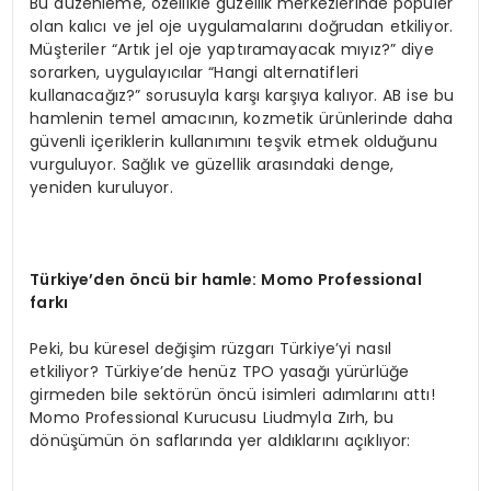
Bu düzenleme, özellikle güzellik merkezlerinde popüler
olan kalıcı ve jel oje uygulamalarını doğrudan etkiliyor.
Müşteriler “Artık jel oje yaptıramayacak mıyız?” diye
sorarken, uygulayıcılar “Hangi alternatifleri
kullanacağız?” sorusuyla karşı karşıya kalıyor. AB ise bu
hamlenin temel amacının, kozmetik ürünlerinde daha
güvenli içeriklerin kullanımını teşvik etmek olduğunu
vurguluyor. Sağlık ve güzellik arasındaki denge,
yeniden kuruluyor.
Türkiye’den
ö
ncü bir h
amle: Momo Professional
farkı
Peki, bu küresel değişim rüzgarı Türkiye’yi nasıl
etkiliyor? Türkiye’de henüz TPO yasağı yürürlüğe
girmeden bile sektörün öncü isimleri adımlarını attı!
Momo Professional Kurucusu Liudmyla Zırh, bu
dönüşümün ön saflarında yer aldıklarını açıklıyor: