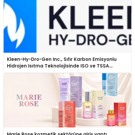
Kleen-Hy-Dro-Gen Inc., Sıfır Karbon Emisyonlu
Hidrojen Isıtma Teknolojisinde ISO ve TSSA
Düzenleyici Onaylarını Aldı
Marie Rose kozmetik sektörüne giriş yaptı