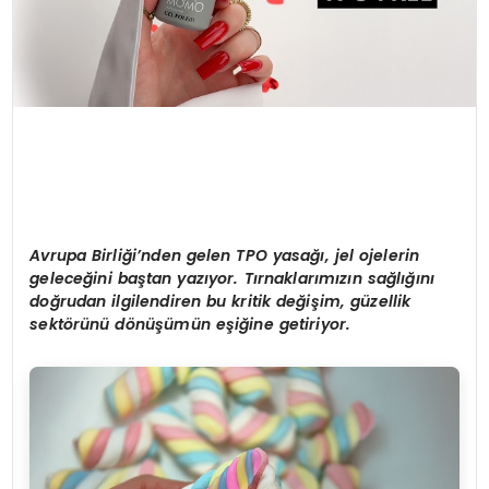
Avrupa Birliği’nden gelen TPO yasağı, jel ojelerin
geleceğini baştan yazıyor. Tırnaklarımızın sağlığını
doğrudan ilgilendiren bu kritik değiş
im, g
üzellik
sekt
ö
rünü d
ö
nüşümün eşiğine getiriyor.