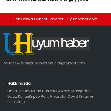
Son Dakika Güncel Haberler - uyumhaber.com
Reklam & İşbirliği:
habersonuclari@gmail.com
Hakkımızda
Hava Durumu
Puan Durumu
Gazete Manşetleri
Döviz Kurları
Kripto Para Piyasaları
Covid 19
Künye
Bize Ulaşın