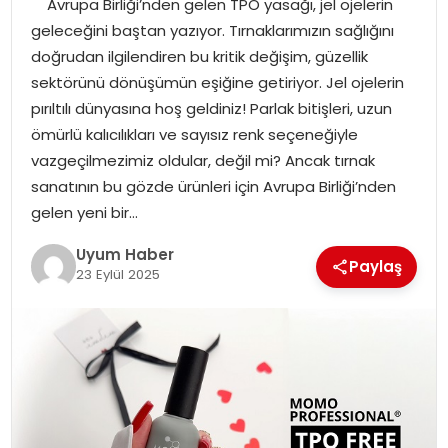
Avrupa Birliği’nden gelen TPO yasağı, jel ojelerin
SAĞLIK
geleceğini baştan yazıyor. Tırnaklarımızın sağlığını
doğrudan ilgilendiren bu kritik değişim, güzellik
MAGAZIN
sektörünü dönüşümün eşiğine getiriyor. Jel ojelerin
pırıltılı dünyasına hoş geldiniz! Parlak bitişleri, uzun
YAŞAM
ömürlü kalıcılıkları ve sayısız renk seçeneğiyle
vazgeçilmezimiz oldular, değil mi? Ancak tırnak
sanatının bu gözde ürünleri için Avrupa Birliği’nden
gelen yeni bir…
Uyum Haber
Paylaş
23 Eylül 2025