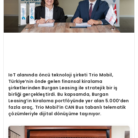
IoT alanında
ö
ncü teknoloji şirketi Trio Mobil,
Türkiye
’
nin
ö
nde gelen finansal kiralama
şirketlerinden Burgan Leasing ile stratejik bir iş
birliği gerçekleştirdi. Bu kapsamda, Burgan
Leasing
’
in kiralama portf
ö
yünde yer alan 5.000
’
den
fazla araç
, Trio Mobil
’
in CAN Bus tabanlı telematik
çözümleriyle dijital d
ö
nüşü
me ta
şınıyor.