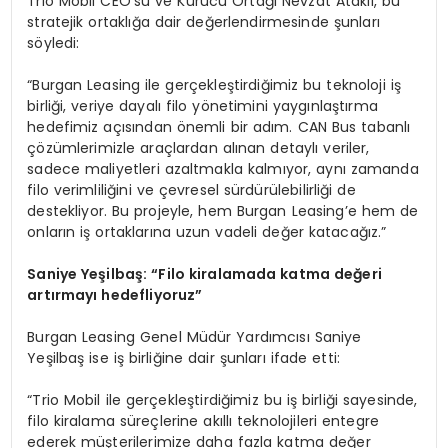
Trio Mobil CEO’su ve Kurucu Ortağı Nevzat Ataklı, bu
stratejik ortaklığa dair değerlendirmesinde şunları
söyledi:
“Burgan Leasing ile gerçekleştirdiğimiz bu teknoloji iş
birliği, veriye dayalı filo yönetimini yaygınlaştırma
hedefimiz açısından önemli bir adım. CAN Bus tabanlı
çözümlerimizle araçlardan alınan detaylı veriler,
sadece maliyetleri azaltmakla kalmıyor, aynı zamanda
filo verimliliğini ve çevresel sürdürülebilirliği de
destekliyor. Bu projeyle, hem Burgan Leasing’e hem de
onların iş ortaklarına uzun vadeli değer katacağız.”
Saniye Yeş
ilba
ş:
“
Filo kiralamada katma değeri
artırmayı hedefliyoruz”
Burgan Leasing Genel Müdür Yardımcısı Saniye
Yeşilbaş ise iş birliğine dair şunları ifade etti:
“Trio Mobil ile gerçekleştirdiğimiz bu iş birliği sayesinde,
filo kiralama süreçlerine akıllı teknolojileri entegre
ederek müşterilerimize daha fazla katma değer