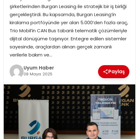
şirketlerinden Burgan Leasing ile stratejik bir iş birliği
SAĞLIK
gerçekleştirdi. Bu kapsamda, Burgan Leasing’in
kiralama portföyünde yer alan 5.000’den fazla araç,
MAGAZIN
Trio Mobil’in CAN Bus tabanlı telematik çözümleriyle
dijital dönüşüme taşınıyor. Entegre edilen sistemler
YAŞAM
sayesinde, araçlardan alınan gerçek zamanlı
verilerle bakım ve…
Uyum Haber
Paylaş
08 Mayıs 2025