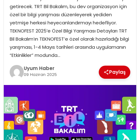
getirecek. TRT Bil Bakalım, bu dev organizasyon için
SAĞLIK
özel bir bilgi yarışması düzenleyerek yediden
yetmişe herkesi heyecanlandırmayı hedefliyor.
MAGAZIN
TEKNOFEST 2025’e Özel Bilgi Yarışması Detayları TRT
Bil Bakalım’ın TEKNOFEST’e özel olarak hazırladığı bilgi
YAŞAM
yarışması, 1-4 Mayıs tarihleri arasında uygulamanın
“Etkinlikler” modunda…
Uyum Haber
Paylaş
09 Haziran 2025