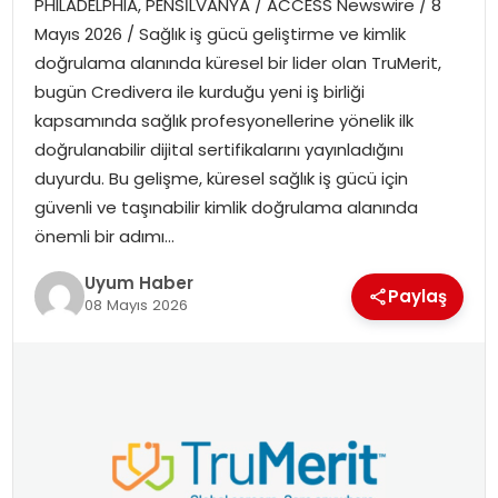
PHILADELPHIA, PENSİLVANYA / ACCESS Newswire / 8
SAĞLIK
Mayıs 2026 / Sağlık iş gücü geliştirme ve kimlik
doğrulama alanında küresel bir lider olan TruMerit,
MAGAZIN
bugün Credivera ile kurduğu yeni iş birliği
kapsamında sağlık profesyonellerine yönelik ilk
YAŞAM
doğrulanabilir dijital sertifikalarını yayınladığını
duyurdu. Bu gelişme, küresel sağlık iş gücü için
güvenli ve taşınabilir kimlik doğrulama alanında
önemli bir adımı…
Uyum Haber
Paylaş
08 Mayıs 2026