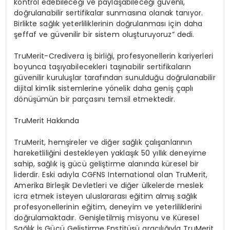
kontrol edebilece
ğ
i ve payla
ş
abilece
ğ
i g
ü
venli,
do
ğ
rulanabilir sertifikalar sunmas
ı
na olanak tan
ı
yor.
Birlikte sa
ğ
l
ı
k yeterliliklerinin do
ğ
rulanmas
ı
i
ç
in daha
ş
effaf ve g
ü
venilir bir sistem olu
ş
turuyoruz” dedi.
TruMerit-Credivera i
ş
birli
ğ
i, profesyonellerin kariyerleri
boyunca ta
şı
yabilecekleri ta
şı
nabilir sertifikalar
ı
n
g
ü
venilir kurulu
ş
lar taraf
ı
ndan sunuldu
ğ
u do
ğ
rulanabilir
dijital kimlik sistemlerine y
ö
nelik daha geni
ş ç
apl
ı
d
ö
n
üşü
m
ü
n bir par
ç
as
ı
n
ı
temsil etmektedir.
TruMerit Hakk
ı
nda
TruMerit, hem
ş
ireler ve di
ğ
er sa
ğ
l
ı
k
ç
al
ış
anlar
ı
n
ı
n
hareketlili
ğ
ini destekleyen yakla
şı
k 50 y
ı
ll
ı
k deneyime
sahip, sa
ğ
l
ı
k i
ş
g
ü
c
ü
geli
ş
tirme alan
ı
nda k
ü
resel bir
liderdir. Eski ad
ı
yla CGFNS International olan TruMerit,
Amerika Birle
ş
ik Devletleri ve di
ğ
er
ü
lkelerde meslek
icra etmek isteyen uluslararas
ı
e
ğ
itim alm
ış
sa
ğ
l
ı
k
profesyonellerinin e
ğ
itim, deneyim ve yeterliliklerini
do
ğ
rulamaktad
ı
r. Geni
ş
letilmi
ş
misyonu ve K
ü
resel
Sa
ğ
l
ı
k
İş
G
ü
c
ü
Geli
ş
tirme Enstit
ü
s
ü
arac
ı
l
ığı
yla TruMerit,