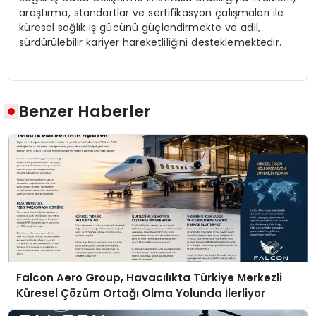
ara
ş
t
ı
rma, standartlar ve sertifikasyon
ç
al
ış
malar
ı
ile
k
ü
resel sa
ğ
l
ı
k i
ş
g
ü
c
ü
n
ü
g
üç
lendirmekte ve adil,
s
ü
rd
ü
r
ü
lebilir kariyer hareketlili
ğ
ini desteklemektedir.
Benzer Haberler
Falcon Aero Group, Havacılıkta Türkiye Merkezli
Küresel Çözüm Ortağı Olma Yolunda İlerliyor