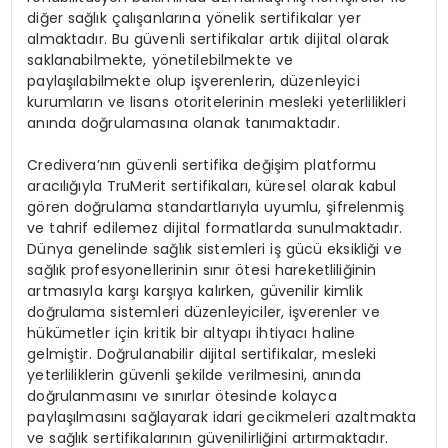
di
ğ
er sa
ğ
l
ı
k
ç
al
ış
anlar
ı
na y
ö
nelik sertifikalar yer
almaktad
ı
r. Bu g
ü
venli sertifikalar art
ı
k dijital olarak
saklanabilmekte, y
ö
netilebilmekte ve
payla
şı
labilmekte olup i
ş
verenlerin, d
ü
zenleyici
kurumlar
ı
n ve lisans otoritelerinin mesleki yeterlilikleri
an
ı
nda do
ğ
rulamas
ı
na olanak tan
ı
maktad
ı
r.
Credivera
’
n
ı
n g
ü
venli sertifika de
ğ
i
ş
im platformu
arac
ı
l
ığı
yla TruMerit sertifikalar
ı
, k
ü
resel olarak kabul
g
ö
ren do
ğ
rulama standartlar
ı
yla uyumlu,
ş
ifrelenmi
ş
ve tahrif edilemez dijital formatlarda sunulmaktad
ı
r.
D
ü
nya genelinde sa
ğ
l
ı
k sistemleri i
ş
g
ü
c
ü
eksikli
ğ
i ve
sa
ğ
l
ı
k profesyonellerinin s
ı
n
ı
r
ö
tesi hareketlili
ğ
inin
artmas
ı
yla kar
şı
kar
şı
ya kal
ı
rken, g
ü
venilir kimlik
do
ğ
rulama sistemleri d
ü
zenleyiciler, i
ş
verenler ve
h
ü
k
ü
metler i
ç
in kritik bir altyap
ı
ihtiyac
ı
haline
gelmi
ş
tir. Do
ğ
rulanabilir dijital sertifikalar, mesleki
yeterliliklerin g
ü
venli
ş
ekilde verilmesini, an
ı
nda
do
ğ
rulanmas
ı
n
ı
ve s
ı
n
ı
rlar
ö
tesinde kolayca
payla
şı
lmas
ı
n
ı
sa
ğ
layarak idari gecikmeleri azaltmakta
ve sa
ğ
l
ı
k sertifikalar
ı
n
ı
n g
ü
venilirli
ğ
ini art
ı
rmaktad
ı
r.