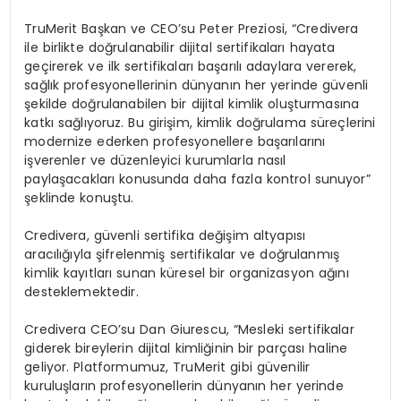
TruMerit Ba
ş
kan ve CEO
’
su Peter Preziosi, “Credivera
ile birlikte do
ğ
rulanabilir dijital sertifikalar
ı
hayata
ge
ç
irerek ve ilk sertifikalar
ı
ba
ş
ar
ı
l
ı
adaylara vererek,
sa
ğ
l
ı
k profesyonellerinin d
ü
nyan
ı
n her yerinde g
ü
venli
ş
ekilde do
ğ
rulanabilen bir dijital kimlik olu
ş
turmas
ı
na
katk
ı
sa
ğ
l
ı
yoruz. Bu giri
ş
im, kimlik do
ğ
rulama s
ü
re
ç
lerini
modernize ederken profesyonellere ba
ş
ar
ı
lar
ı
n
ı
i
ş
verenler ve d
ü
zenleyici kurumlarla nas
ı
l
payla
ş
acaklar
ı
konusunda daha fazla kontrol sunuyor”
ş
eklinde konu
ş
tu.
Credivera, g
ü
venli sertifika de
ğ
i
ş
im altyap
ı
s
ı
arac
ı
l
ığı
yla
ş
ifrelenmi
ş
sertifikalar ve do
ğ
rulanm
ış
kimlik kay
ı
tlar
ı
sunan k
ü
resel bir organizasyon a
ğı
n
ı
desteklemektedir.
Credivera CEO
’
su Dan Giurescu, “Mesleki sertifikalar
giderek bireylerin dijital kimli
ğ
inin bir par
ç
as
ı
haline
geliyor. Platformumuz, TruMerit gibi g
ü
venilir
kurulu
ş
lar
ı
n profesyonellerin d
ü
nyan
ı
n her yerinde