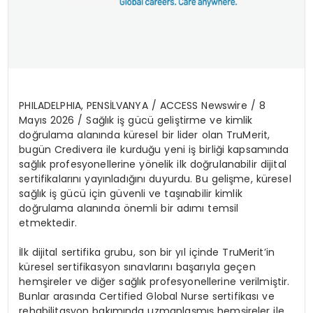
PHILADELPHIA, PENS
İ
LVANYA /
ACCESS Newswire
/ 8
May
ı
s 2026 /
Sa
ğ
l
ı
k i
ş
g
ü
c
ü
geli
ş
tirme ve kimlik
do
ğ
rulama alan
ı
nda k
ü
resel bir lider olan TruMerit,
bug
ü
n Credivera ile kurdu
ğ
u yeni i
ş
birli
ğ
i kapsam
ı
nda
sa
ğ
l
ı
k profesyonellerine y
ö
nelik ilk do
ğ
rulanabilir dijital
sertifikalar
ı
n
ı
yay
ı
nlad
ığı
n
ı
duyurdu. Bu geli
ş
me, k
ü
resel
sa
ğ
l
ı
k i
ş
g
ü
c
ü
i
ç
in g
ü
venli ve ta
şı
nabilir kimlik
do
ğ
rulama alan
ı
nda
ö
nemli bir ad
ı
m
ı
temsil
etmektedir.
İ
lk dijital sertifika grubu, son bir y
ı
l i
ç
inde TruMerit
’
in
k
ü
resel sertifikasyon s
ı
navlar
ı
n
ı
ba
ş
ar
ı
yla ge
ç
en
hem
ş
ireler ve di
ğ
er sa
ğ
l
ı
k profesyonellerine verilmi
ş
tir.
Bunlar aras
ı
nda
Certified Global Nurse sertifikas
ı
ve
rehabilitasyon bak
ı
m
ı
nda uzmanla
ş
m
ış
hem
ş
ireler ile