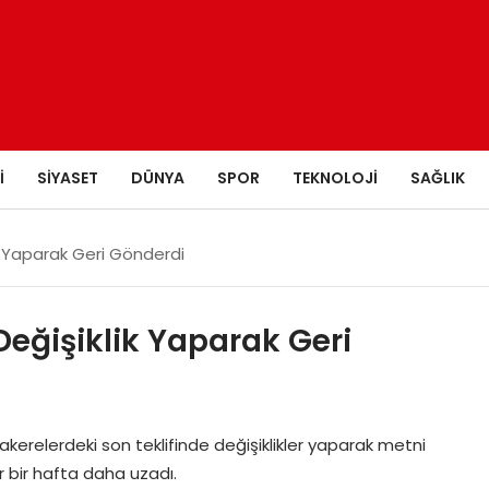
I
SIYASET
DÜNYA
SPOR
TEKNOLOJI
SAĞLIK
ik Yaparak Geri Gönderdi
Değişiklik Yaparak Geri
kerelerdeki son teklifinde değişiklikler yaparak metni
r bir hafta daha uzadı.