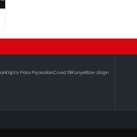
arı
Kripto Para Piyasaları
Covid 19
Künye
Bize Ulaşın