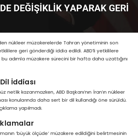
eden nükleer müzakerelerde Tahran yönetiminin son
kililere geri gönderdiği iddia edildi. ABD’li yetkililere
n bu adımla müzakere sürecini bir hafta daha uzattığını
Dil İddiası
enüz netlik kazanmazken, ABD Başkanı’nın İran’ın nükleer
sı konularında daha sert bir dil kullandığı öne sürüldü.
açıklama yapılmadı.
çıklamalar
şmanın ‘büyük ölçüde’ müzakere edildiğini belirtmesinin