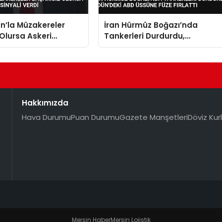
n’la Müzakereler
İran Hürmüz Boğazı’nda
 Olursa Askeri
Tankerleri Durdurdu,
Sinyali Verdi
Ürdün’deki ABD Üssüne Füze
Fırlattı
Hakkımızda
Hava Durumu
Puan Durumu
Gazete Manşetleri
Döviz Kurl
Mersin Haber
Mersin Lojistik