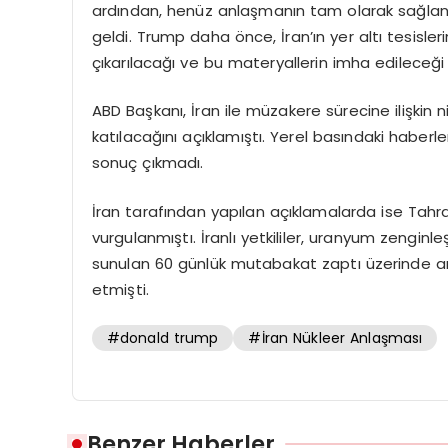
ardından, henüz anlaşmanın tam olarak sağlanm
geldi. Trump daha önce, İran’ın yer altı tesisle
çıkarılacağı ve bu materyallerin imha edileceğ
ABD Başkanı, İran ile müzakere sürecine ilişkin 
katılacağını açıklamıştı. Yerel basındaki haberl
sonuç çıkmadı.
İran tarafından yapılan açıklamalarda ise Tahr
vurgulanmıştı. İranlı yetkililer, uranyum zenginl
sunulan 60 günlük mutabakat zaptı üzerinde an
etmişti.
#donald trump
#İran Nükleer Anlaşması
Benzer Haberler