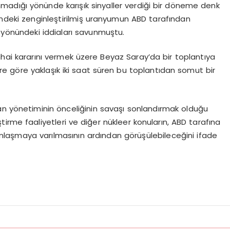
adığı yönünde karışık sinyaller verdiği bir döneme denk
rindeki zenginleştirilmiş uranyumun ABD tarafından
i yönündeki iddiaları savunmuştu.
nihai kararını vermek üzere Beyaz Saray’da bir toplantıya
ere göre yaklaşık iki saat süren bu toplantıdan somut bir
an yönetiminin önceliğinin savaşı sonlandırmak olduğu
eştirme faaliyetleri ve diğer nükleer konuların, ABD tarafına
laşmaya varılmasının ardından görüşülebileceğini ifade