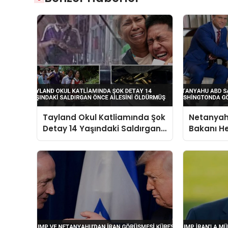
Tayland Okul Katliamında Şok
Netanya
Detay 14 Yaşındaki Saldırgan
Bakanı He
Önce Ailesini Öldürmüş
Washingt