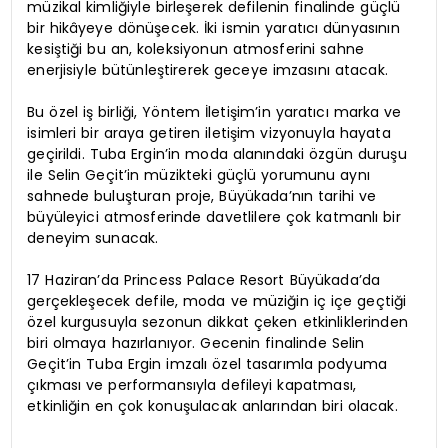
müzikal kimliğiyle birleşerek defilenin finalinde güçlü
bir hikâyeye dönüşecek. İki ismin yaratıcı dünyasının
kesiştiği bu an, koleksiyonun atmosferini sahne
enerjisiyle bütünleştirerek geceye imzasını atacak.
Bu özel iş birliği, Yöntem İletişim’in yaratıcı marka ve
isimleri bir araya getiren iletişim vizyonuyla hayata
geçirildi. Tuba Ergin’in moda alanındaki özgün duruşu
ile Selin Geçit’in müzikteki güçlü yorumunu aynı
sahnede buluşturan proje, Büyükada’nın tarihi ve
büyüleyici atmosferinde davetlilere çok katmanlı bir
deneyim sunacak.
17 Haziran’da Princess Palace Resort Büyükada’da
gerçekleşecek defile, moda ve müziğin iç içe geçtiği
özel kurgusuyla sezonun dikkat çeken etkinliklerinden
biri olmaya hazırlanıyor. Gecenin finalinde Selin
Geçit’in Tuba Ergin imzalı özel tasarımla podyuma
çıkması ve performansıyla defileyi kapatması,
etkinliğin en çok konuşulacak anlarından biri olacak.