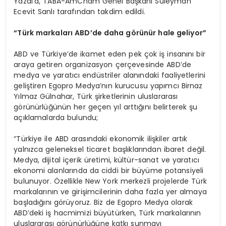
Yazal’a, TABA-AmCham Genel Başkanı Süleyman
Ecevit Sanlı tarafından takdim edildi.
“Türk markaları ABD’de daha görünür hale geliyor”
ABD ve Türkiye’de ikamet eden pek çok iş insanını bir
araya getiren organizasyon çerçevesinde ABD’de
medya ve yaratıcı endüstriler alanındaki faaliyetlerini
geliştiren Egopro Medya’nın kurucusu yapımcı Birnaz
Yılmaz Gülnahar, Türk şirketlerinin uluslararası
görünürlüğünün her geçen yıl arttığını belirterek şu
açıklamalarda bulundu;
“Türkiye ile ABD arasındaki ekonomik ilişkiler artık
yalnızca geleneksel ticaret başlıklarından ibaret değil.
Medya, dijital içerik üretimi, kültür-sanat ve yaratıcı
ekonomi alanlarında da ciddi bir büyüme potansiyeli
bulunuyor. Özellikle New York merkezli projelerde Türk
markalarının ve girişimcilerinin daha fazla yer almaya
başladığını görüyoruz. Biz de Egopro Medya olarak
ABD’deki iş hacmimizi büyütürken, Türk markalarının
uluslararası görünürlüğüne katkı sunmayı