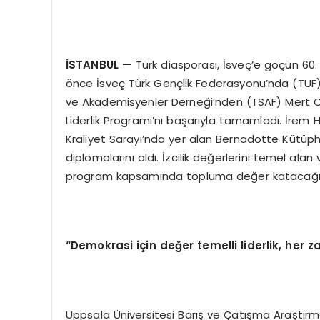
İSTANBUL —
Türk diasporası, İsveç’e göçün 60
önce İsveç Türk Gençlik Federasyonu’nda (TUF) ç
ve Akademisyenler Derneği’nden (TSAF) Mert Ca
Liderlik Programı’nı başarıyla tamamladı. İrem 
Kraliyet Sarayı’nda yer alan Bernadotte Kütüph
diplomalarını aldı. İzcilik değerlerini temel alan
program kapsamında topluma değer katacağına in
“Demokrasi için değer temelli liderlik, her
Uppsala Üniversitesi Barış ve Çatışma Araştır