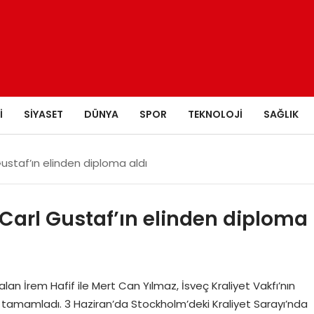
I
SIYASET
DÜNYA
SPOR
TEKNOLOJI
SAĞLIK
 Gustaf’ın elinden diploma aldı
ı Carl Gustaf’ın elinden diploma
alan İrem Hafif ile Mert Can Yılmaz, İsveç Kraliyet Vakfı’nın
a tamamladı. 3 Haziran’da Stockholm’deki Kraliyet Sarayı’nda