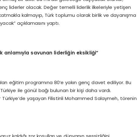
nç liderler olacak. Değer temelli liderlik ilkeleriyle yetişen
 katmakla kalmayıp, Türk toplumu olarak birlik ve dayanışma
yacak” açıklamasını yaptı.
k anlamıyla savunan liderliğin eksikliği”
alan eğitim programına 80’e yakın genç davet ediliyor. Bu
Türkiye ile gönül bağı bulunan bir kişi daha vardı.
ar Türkiye’de yaşayan Filistinli Mohammed Salaymeh, törenin
ruz kaldığı zor koşulları ve dünyanın sessizliğini