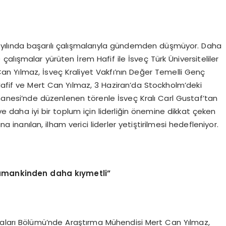
. yılında başarılı çalışmalarıyla gündemden düşmüyor. Daha
alışmalar yürüten İrem Hafif ile İsveç Türk Üniversiteliler
n Yılmaz, İsveç Kraliyet Vakfı’nın Değer Temelli Genç
Hafif ve Mert Can Yılmaz, 3 Haziran’da Stockholm’deki
anesi’nde düzenlenen törenle İsveç Kralı Carl Gustaf’tan
 ve daha iyi bir toplum için liderliğin önemine dikkat çeken
anılan, ilham verici liderler yetiştirilmesi hedefleniyor.
 zamankinden daha kıymetli”
maları Bölümü’nde Araştırma Mühendisi Mert Can Yılmaz,