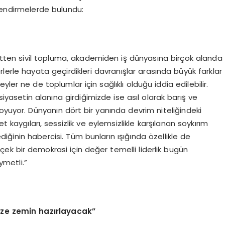
endirmelerde bulundu:
ten sivil topluma, akademiden iş dünyasına birçok alanda
rlerle hayata geçirdikleri davranışlar arasında büyük farklar
yler ne de toplumlar için sağlıklı olduğu iddia edilebilir.
siyasetin alanına girdiğimizde ise asıl olarak barış ve
oyuyor. Dünyanın dört bir yanında devrim niteliğindeki
t kaygıları, sessizlik ve eylemsizlikle karşılanan soykırım
mediğinin habercisi. Tüm bunların ışığında özellikle de
çek bir demokrasi için değer temelli liderlik bugün
metli.”
mize zemin hazırlayacak”