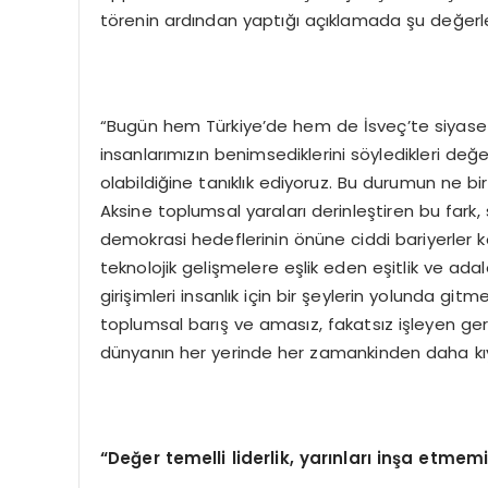
törenin ardından yaptığı açıklamada şu değerl
“Bugün hem Türkiye’de hem de İsveç’te siyaset
insanlarımızın benimsediklerini söyledikleri değe
olabildiğine tanıklık ediyoruz. Bu durumun ne bire
Aksine toplumsal yaraları derinleştiren bu fark, 
demokrasi hedeflerinin önüne ciddi bariyerler k
teknolojik gelişmelere eşlik eden eşitlik ve adale
girişimleri insanlık için bir şeylerin yolunda git
toplumsal barış ve amasız, fakatsız işleyen ger
dünyanın her yerinde her zamankinden daha kıy
“Değer temelli liderlik, yarınları inşa etme