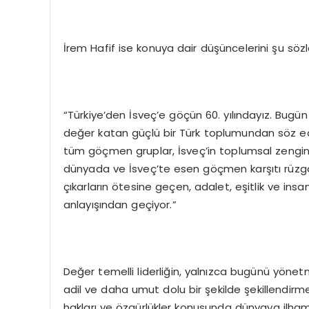
İrem Hafif ise konuya dair düşüncelerini şu sözle
“Türkiye’den İsveç’e göçün 60. yılındayız. Bugü
değer katan güçlü bir Türk toplumundan söz ed
tüm göçmen gruplar, İsveç’in toplumsal zenginl
dünyada ve İsveç’te esen göçmen karşıtı rüzgarl
çıkarların ötesine geçen, adalet, eşitlik ve insa
anlayışından geçiyor.”
Değer temelli liderliğin, yalnızca bugünü yön
adil ve daha umut dolu bir şekilde şekillendirme
hakları ve özgürlükler konusunda dünyaya ilham