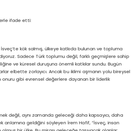
rle ifade etti:
n İsveç’te kök salmış, ülkeye katkıda bulunan ve topluma
iyoruz. Sadece Türk toplumu değil, farklı geçmişlere sahip
iğine ve küresel duruşuna önemli katkılar sundu. Bugün
ar elbette zorlayıcı. Ancak bu iklimi aşmanın yolu bireysel
n onuru gibi evrensel değerlere dayanan bir liderlik
etmek değil, aynı zamanda geleceği daha kapsayıcı, daha
k anlamına geldiğini söyleyen İrem Hafif, “İsveç, insan
 olmuş bir ülke. Bu mirası geleceğe taşıyacak olanlar;