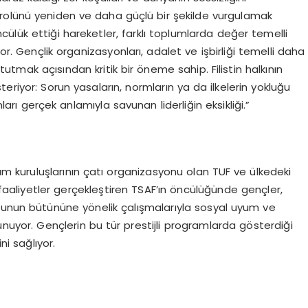
rolünü yeniden ve daha güçlü bir şekilde vurgulamak
ülük ettiği hareketler, farklı toplumlarda değer temelli
yor. Gençlik organizasyonları, adalet ve işbirliği temelli daha
utmak açısından kritik bir öneme sahip. Filistin halkının
eriyor: Sorun yasaların, normların ya da ilkelerin yokluğu
arı gerçek anlamıyla savunan liderliğin eksikliği.”
plum kuruluşlarının çatı organizasyonu olan TUF ve ülkedeki
 faaliyetler gerçekleştiren TSAF’ın öncülüğünde gençler,
munun bütününe yönelik çalışmalarıyla sosyal uyum ve
nuyor. Gençlerin bu tür prestijli programlarda gösterdiği
ni sağlıyor.