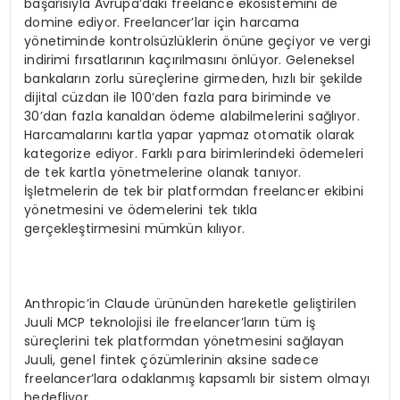
başarısıyla Avrupa’daki freelance ekosistemini de
domine ediyor. Freelancer’lar için harcama
yönetiminde kontrolsüzlüklerin önüne geçiyor ve vergi
indirimi fırsatlarının kaçırılmasını önlüyor. Geleneksel
bankaların zorlu süreçlerine girmeden, hızlı bir şekilde
dijital cüzdan ile 100’den fazla para biriminde ve
30’dan fazla kanaldan ödeme alabilmelerini sağlıyor.
Harcamalarını kartla yapar yapmaz otomatik olarak
kategorize ediyor. Farklı para birimlerindeki ödemeleri
de tek kartla yönetmelerine olanak tanıyor.
İşletmelerin de tek bir platformdan freelancer ekibini
yönetmesini ve ödemelerini tek tıkla
gerçekleştirmesini mümkün kılıyor.
Anthropic’in Claude ürününden hareketle geliştirilen
Juuli MCP teknolojisi ile freelancer’ların tüm iş
süreçlerini tek platformdan yönetmesini sağlayan
Juuli, genel fintek çözümlerinin aksine sadece
freelancer’lara odaklanmış kapsamlı bir sistem olmayı
hedefliyor.