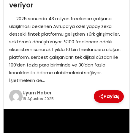
veriyor
SAĞLIK
2025 sonunda 43 milyon freelance çalışana
MAGAZIN
ulaşılması beklenen Avrupa’ya özel yapay zeka
destekli fintek platformu geliştiren Türk girişimciler,
YAŞAM
sektörünü dönüştürüyor. %100 freelancer odaklı
ekosistem sunarak 1 yılda 10 bin freelancera ulaşan
platform, serbest çalışanların tek dijital cüzdan ile
100’den fazla para biriminde ve 30’dan fazla
kanaldan ile ödeme alabilmelerini sağlıyor.
İşletmelerin de…
Uyum Haber
Paylaş
18 Ağustos 2025