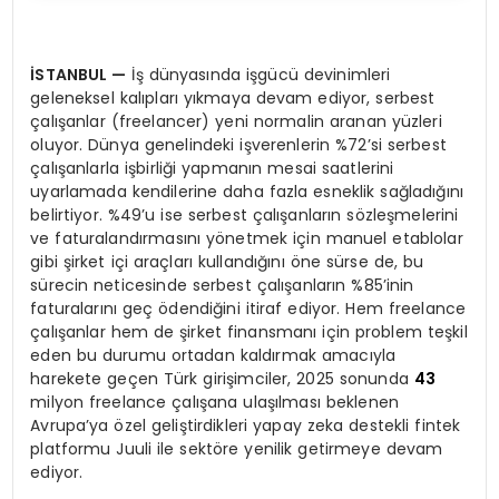
İSTANBUL
—
İş dünyasında işgücü devinimleri
geleneksel kalıpları yıkmaya devam ediyor, serbest
çalışanlar (freelancer) yeni normalin aranan yüzleri
oluyor. Dünya genelindeki işverenlerin %72’si serbest
çalışanlarla işbirliği yapmanın mesai saatlerini
uyarlamada kendilerine daha fazla esneklik sağladığını
belirtiyor. %49’u ise serbest çalışanların sözleşmelerini
ve faturalandırmasını yönetmek için manuel etablolar
gibi şirket içi araçları kullandığını öne sürse de, bu
sürecin neticesinde serbest çalışanların %85’inin
faturalarını geç ödendiğini itiraf ediyor. Hem freelance
çalışanlar hem de şirket finansmanı için problem teşkil
eden bu durumu ortadan kaldırmak amacıyla
harekete geçen Türk girişimciler, 2025 sonunda
43
milyon freelance çalışana ulaşılması beklenen
Avrupa’ya özel geliştirdikleri yapay zeka destekli fintek
platformu Juuli ile sektöre yenilik getirmeye devam
ediyor.