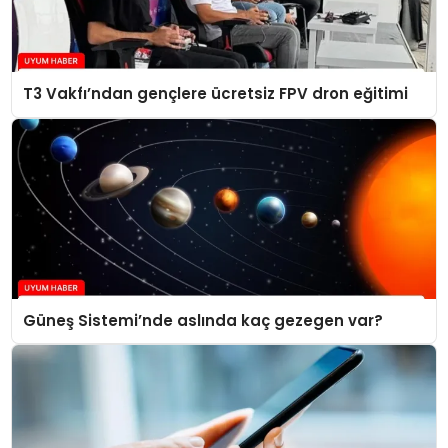
T3 Vakfı’ndan gençlere ücretsiz FPV dron eğitimi
Güneş Sistemi’nde aslında kaç gezegen var?