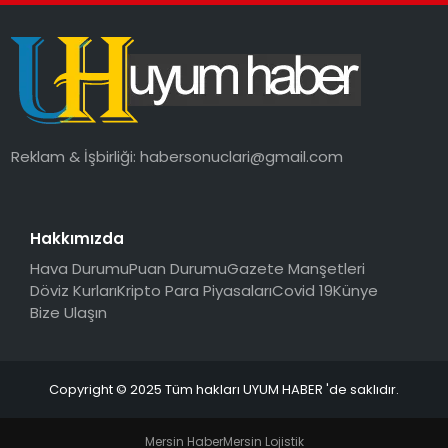
Reklam & İşbirliği:
habersonuclari@gmail.com
Hakkımızda
Hava Durumu
Puan Durumu
Gazete Manşetleri
Döviz Kurları
Kripto Para Piyasaları
Covid 19
Künye
Bize Ulaşın
Copyright © 2025 Tüm hakları UYUM HABER 'de saklıdır.
Mersin Haber
Mersin Lojistik