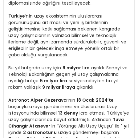
diplomasisinde ağırlığını tescilleyecek.
Türkiye
‘nin uzay ekosisteminin uluslararası
görünürlüğünü artırması ve yeni iş birliklerinin
geliştirilmesine katkı sağlaması beklenen kongrede
uzay çalışmalarının yalnızca bilimsel ve teknolojik
ilerleme değil, aynı zamanda sürdürülebilir, güvenli ve
erişilebilir bir gelecek inşa etmeye yönelik ortak bir
çaba olduğu vurgulanacak.
Bu yıl bütçede uzay için
9 milyar lira
ayrıldı. Sanayi ve
Teknoloji Bakanlığının geçen yıl uzay çalışmalarına
ayırdığı bütçe
5 milyar lira
seviyesindeyken bu yıl
rakam yaklaşık
9 milyar liraya
çıkarıldı.
Astronot Alper Gezeravcı
‘nın
18 Ocak 2024’te
başarıyla uzaya gönderilmesi ve Uluslararası Uzay
İstasyonu’nda bilimsel
13 deney
icra etmesi, Türkiye’ye
uzay çalışmalarında boyut atlatmıştı. Ardından
Tuva
Cihangir Atasever
‘in “Yörünge Altı Uzay Uçuşu” ile
1 yıl
içinde
2 astronotunu
uzaya göndermeyi başaran