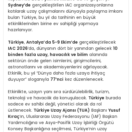
Sydney’de
gerçekleştirilen IAC organizasyonlarına
katılarak uzay çalışmalarını dünyayla paylaşma imkanı
bulan Türkiye, bu yıl da tarihinin en büyük
etkinliklerinden birine ev sahipliği yapmaya
hazırlanıyor.
Türkiye
,
Antalya’da 5-9 Ekim’de
gerçekleştirilecek
IAC 2026
‘da, dünyanın dört bir yanından gelecek
10
binden fazla uzay, havacılık ve bilim
alanında
sektörün önde gelen isimlerini, girişimcilerini,
astronotlarını ve akademisyenlerini ağırlayacak.
Etkinlik, bu yıl “Dünya daha fazla uzaya ihtiyaç
duyuyor” sloganıyla
77’nci
kez düzenlenecek.
Etkinlikte, uzayın yanı sıra sürdürülebilirlik, turizm,
teknoloji ve havacılık da konuşulacak.
Türkiye
burada
sadece ev sahibi değil, yönetici olarak da rol
üstlenecek.
Türkiye Uzay Ajansı (TUA)
Başkanı
Yusuf
Kıraç
‘ın, Uluslararası Uzay Federasyonu (IAF) Başkan
Yardımcılığına ve Asya-Pasifik Uzay İşbirliği Örgütü
Konsey Başkanlığına seçilmesi, Türkiye’nin uzay