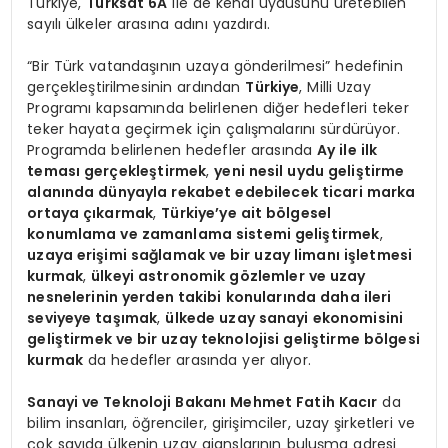
Türkiye,
Türksat 6A
ile de kendi uydusunu üretebilen
sayılı ülkeler arasına adını yazdırdı.
“Bir Türk vatandaşının uzaya gönderilmesi” hedefinin
gerçekleştirilmesinin ardından
Türkiye
, Milli Uzay
Programı kapsamında belirlenen diğer hedefleri teker
teker hayata geçirmek için çalışmalarını sürdürüyor.
Programda belirlenen hedefler arasında
Ay ile ilk
teması gerçekleştirmek
,
yeni nesil uydu geliştirme
alanında dünyayla rekabet edebilecek ticari marka
ortaya çıkarmak
,
Türkiye’ye ait bölgesel
konumlama ve zamanlama sistemi geliştirmek
,
uzaya erişimi sağlamak ve bir uzay limanı işletmesi
kurmak
,
ülkeyi astronomik gözlemler ve uzay
nesnelerinin yerden takibi konularında daha ileri
seviyeye taşımak
,
ülkede uzay sanayi ekonomisini
geliştirmek ve bir uzay teknolojisi geliştirme bölgesi
kurmak
da hedefler arasında yer alıyor.
Sanayi ve Teknoloji Bakanı Mehmet Fatih Kacır
da
bilim insanları, öğrenciler, girişimciler, uzay şirketleri ve
çok sayıda ülkenin uzay ajanslarının buluşma adresi