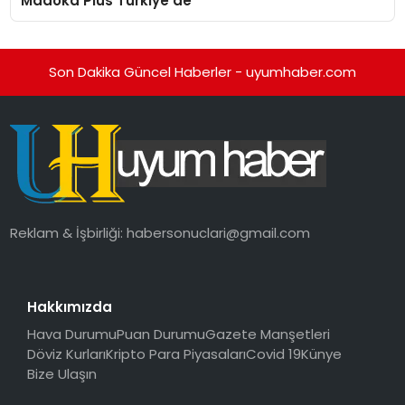
Madoka Plus Türkiye’de
Son Dakika Güncel Haberler - uyumhaber.com
Reklam & İşbirliği:
habersonuclari@gmail.com
Hakkımızda
Hava Durumu
Puan Durumu
Gazete Manşetleri
Döviz Kurları
Kripto Para Piyasaları
Covid 19
Künye
Bize Ulaşın