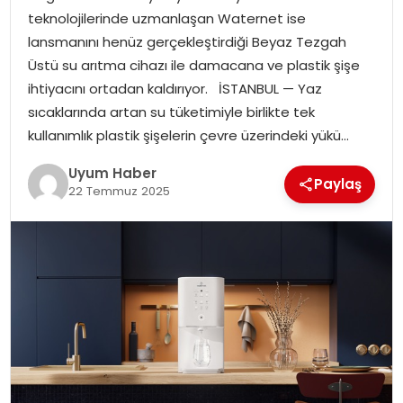
teknolojilerinde uzmanlaşan Waternet ise
SAĞLIK
lansmanını henüz gerçekleştirdiği Beyaz Tezgah
Üstü su arıtma cihazı ile damacana ve plastik şişe
MAGAZIN
ihtiyacını ortadan kaldırıyor. İSTANBUL — Yaz
sıcaklarında artan su tüketimiyle birlikte tek
YAŞAM
kullanımlık plastik şişelerin çevre üzerindeki yükü…
Uyum Haber
Paylaş
22 Temmuz 2025