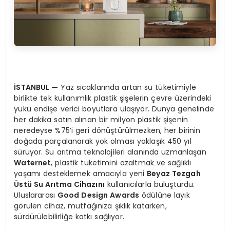
İSTANBUL
—
Yaz sıcaklarında artan su tüketimiyle
birlikte tek kullanımlık plastik şişelerin çevre üzerindeki
yükü endişe verici boyutlara ulaşıyor. Dünya genelinde
her dakika satın alınan bir milyon plastik şişenin
neredeyse %75’i geri dönüştürülmezken, her birinin
doğada parçalanarak yok olması yaklaşık 450 yıl
sürüyor. Su arıtma teknolojileri alanında uzmanlaşan
Waternet
, plastik tüketimini azaltmak ve sağlıklı
yaşamı desteklemek amacıyla yeni
Beyaz Tezgah
Ü
stü Su Arıtma Cihazını
kullanıcılarla buluşturdu.
Uluslararası
Good Design Awards
ödülüne layık
görülen cihaz, mutfağınıza şıklık katarken,
sürdürülebilirliğe katkı sağlıyor.