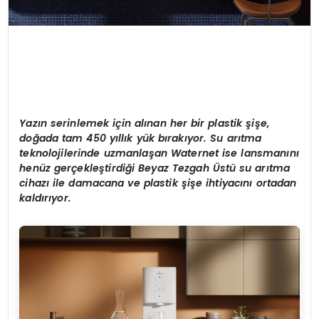
Yazın serinlemek iç
in al
ınan
her
bir plastik şiş
e,
do
ğada tam 450 yıllık
y
ük bırakıyor. S
u ar
ıtma
teknolojilerinde uzmanlaşan Waternet ise lansmanını
hen
üz gerçekleştirdiği Beyaz Tezgah
Ü
stü
su ar
ıtma
cihazı ile damacana ve plastik şişe ihtiyacını ortadan
kaldırıyor.