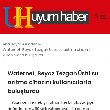
GÜNDEM
Ana Sayfa
Gündem
Waternet, Beyaz Tezgah Üstü su arıtma cihazını
EKONOMI
kullanıcılarla buluşturdu
SIYASET
Waternet, Beyaz Tezgah Üstü su
DÜNYA
arıtma cihazını kullanıcılarla
buluşturdu
SPOR
Yazın serinlemek için alınan her bir plastik şişe,
TEKNOLOJI
doğada tam 450 yıllık yük bırakıyor. Su arıtma