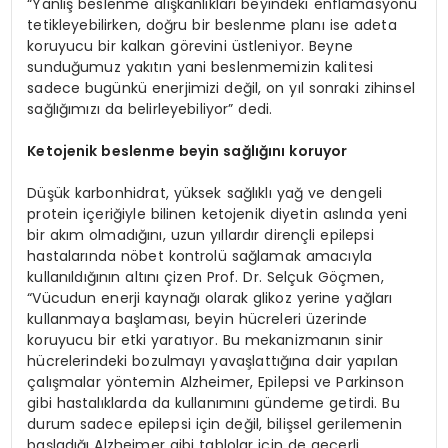
“Yanlış beslenme alışkanlıkları beyindeki enflamasyonu
tetikleyebilirken, doğru bir beslenme planı ise adeta
koruyucu bir kalkan görevini üstleniyor. Beyne
sunduğumuz yakıtın yani beslenmemizin kalitesi
sadece bugünkü enerjimizi değil, on yıl sonraki zihinsel
sağlığımızı da belirleyebiliyor” dedi.
Ketojenik beslenme beyin sağlığını koruyor
Düşük karbonhidrat, yüksek sağlıklı yağ ve dengeli
protein içeriğiyle bilinen ketojenik diyetin aslında yeni
bir akım olmadığını, uzun yıllardır dirençli epilepsi
hastalarında nöbet kontrolü sağlamak amacıyla
kullanıldığının altını çizen Prof. Dr. Selçuk Göçmen,
“Vücudun enerji kaynağı olarak glikoz yerine yağları
kullanmaya başlaması, beyin hücreleri üzerinde
koruyucu bir etki yaratıyor. Bu mekanizmanın sinir
hücrelerindeki bozulmayı yavaşlattığına dair yapılan
çalışmalar yöntemin Alzheimer, Epilepsi ve Parkinson
gibi hastalıklarda da kullanımını gündeme getirdi. Bu
durum sadece epilepsi için değil, bilişsel gerilemenin
başladığı Alzheimer gibi tablolar için de geçerli.