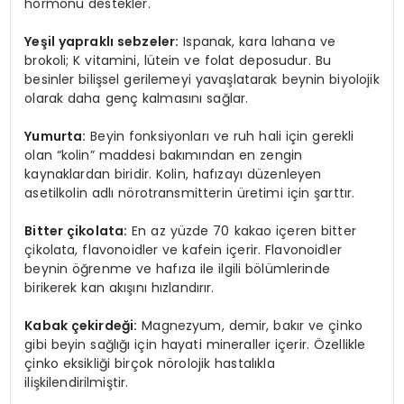
hormonu destekler.
Yeşil yapraklı sebzeler:
Ispanak, kara lahana ve
brokoli; K vitamini, lütein ve folat deposudur. Bu
besinler bilişsel gerilemeyi yavaşlatarak beynin biyolojik
olarak daha genç kalmasını sağlar.
Yumurta:
Beyin fonksiyonları ve ruh hali için gerekli
olan “kolin” maddesi bakımından en zengin
kaynaklardan biridir. Kolin, hafızayı düzenleyen
asetilkolin adlı nörotransmitterin üretimi için şarttır.
Bitter çikolata:
En az yüzde 70 kakao içeren bitter
çikolata, flavonoidler ve kafein içerir. Flavonoidler
beynin öğrenme ve hafıza ile ilgili bölümlerinde
birikerek kan akışını hızlandırır.
Kabak çekirdeği:
Magnezyum, demir, bakır ve çinko
gibi beyin sağlığı için hayati mineraller içerir. Özellikle
çinko eksikliği birçok nörolojik hastalıkla
ilişkilendirilmiştir.