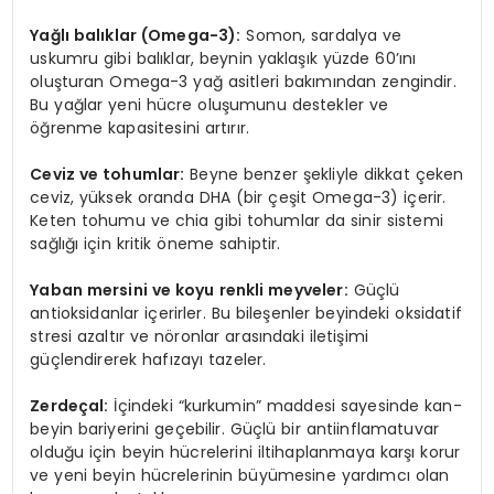
Yağlı balıklar (Omega-3):
Somon, sardalya ve
uskumru gibi balıklar, beynin yaklaşık yüzde 60’ını
oluşturan Omega-3 yağ asitleri bakımından zengindir.
Bu yağlar yeni hücre oluşumunu destekler ve
öğrenme kapasitesini artırır.
Ceviz ve tohumlar:
Beyne benzer şekliyle dikkat çeken
ceviz, yüksek oranda DHA (bir çeşit Omega-3) içerir.
Keten tohumu ve chia gibi tohumlar da sinir sistemi
sağlığı için kritik öneme sahiptir.
Yaban mersini ve koyu renkli meyveler:
Güçlü
antioksidanlar içerirler. Bu bileşenler beyindeki oksidatif
stresi azaltır ve nöronlar arasındaki iletişimi
güçlendirerek hafızayı tazeler.
Zerdeçal:
İçindeki “kurkumin” maddesi sayesinde kan-
beyin bariyerini geçebilir. Güçlü bir antiinflamatuvar
olduğu için beyin hücrelerini iltihaplanmaya karşı korur
ve yeni beyin hücrelerinin büyümesine yardımcı olan