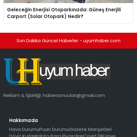
Geleceğin Enerjisi Otoparkınızda: Güneş Enerjili
Carport (Solar Otopark) Nedir?
Son Dakika Güncel Haberler - uyumhaber.com
Reklam & İşbirliği:
habersonuclari@gmail.com
Hakkımızda
Hava Durumu
Puan Durumu
Gazete Manşetleri
Döviz Kurları
Kripto Para Piyasaları
Covid 19
Künye