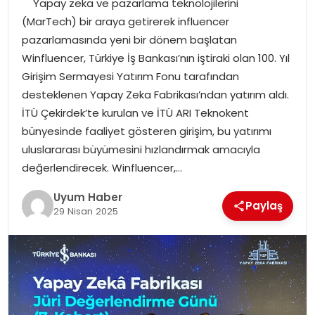
Yapay zeka ve pazarlama teknolojilerini
SAĞLIK
(MarTech) bir araya getirerek influencer
pazarlamasında yeni bir dönem başlatan
MAGAZIN
Winfluencer, Türkiye İş Bankası’nın iştiraki olan 100. Yıl
Girişim Sermayesi Yatırım Fonu tarafından
YAŞAM
desteklenen Yapay Zeka Fabrikası’ndan yatırım aldı.
İTÜ Çekirdek’te kurulan ve İTÜ ARI Teknokent
bünyesinde faaliyet gösteren girişim, bu yatırımı
uluslararası büyümesini hızlandırmak amacıyla
değerlendirecek. Winfluencer,…
Uyum Haber
Paylaş
29 Nisan 2025