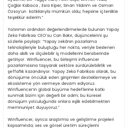
Çağlar Kabaca , Esra Kiper, Sinan Yıldırım ve Osman
Özsoy’un katkılarıyla mümkün oldu; hepsine içtenlikle
teşekkür ederim.”
Yatırımın ardından değerlendirmelerde bulunan Yapay
Zeka Fabrikası CEO’su Can Bakır, düşüncelerini şu
sözlerle paylaştı: “Yapay zekânın pazarlama
teknolojileriyle buluştuğu her nokta, veriyle beslenen
daha akıllı ve ölçülebilir iş modellerini beraberinde
getiriyor. Winfluencer, bu birleşimi influencer
pazarlamasına taşıyarak sektöre sürdürülebilirlik ve
şeffaflık kazandırıyor. Yapay Zeka Fabrikası olarak, bu
dönüşüme öncülük eden girişimleri desteklemeye ve
ekosisteme yön vermeye devam ediyoruz.
Winfluencer’ın global büyüme hedeflerine katkı
sunmak bizim için değerli bir adım; bu küresel
dönüşüm yolculuğunda onlara eşlik edebilmekten
memnuniyet duyuyoruz.”
Winfluencer, ayrıca araştırma ve geliştirme projeleri
kapsamında; ses ve görsel üretim süreçlerini