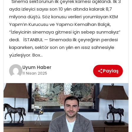
Sinema sektörünün ilk çeyrek karnesi açıklandı. İlk 3
SAĞLIK
ayda izleyici sayısı son 10 yılın altında kalarak 8,7
milyona düştü. Söz konusu verileri yorumlayan KEM
MAGAZIN
Yapım’ın Kurucusu ve Yapımcı Kemalhan Balçık,
“İzleyicinin sinemaya gitmesi için sebep sunmalıyız”
YAŞAM
dedi. İSTANBUL — Sinemada ilk çeyreğinin perdesi
kapanırken, sektör son on yılın en ıssız sahnesiyle
yüzleşiyor. Box…
Uyum Haber
Paylaş
11 Nisan 2025