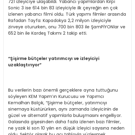
721 izleyiciye ulaşabildi. Yabancı yapımlardan Kirpi
Sonic 3 ise 614 bin 83 izleyiciyle ilk çeyreğin en çok
izlenen yabancı filmi oldu. Türk yapımı filmler arasında
Rafadan Tayfa: Kapadokya 2,2 milyon izleyiciyle
zirveye otururken, onu 700 bin 803 ile ŞamPİYONlar ve
652 bin ile Kardeş Takımı 2 takip etti.
“Şişirme bütçeler yatırımcıyı ve izleyiciyi
uzaklaştırıyor”
Bu verilerin bazı önemli gerçeklere ayna tuttuğunu
söyleyen KEM Yapım’ın Kurucusu ve Yapımcı
Kemalhan Balçık, “Şişirme bütçeler, yatırımcıyı
sinemaya küstürürken, aynı zamanda izleyicinin de
güzel ve alternatif yapımlarla buluşmasını engelliyor.
Galasında gişesinden daha fazla izlenen bazı filmler,
ne yazık ki son 10 yılın en düşük izleyici sayısına neden
oldu. Sektör olarak bu acı tabloyla yüzleşmek