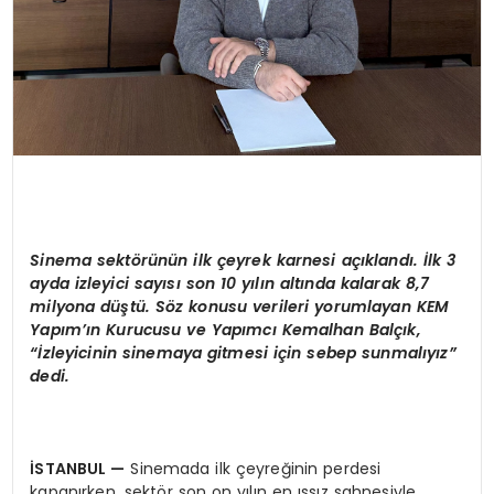
Sinema sektörünün ilk çeyrek karnesi açıklandı. İlk 3
ayda izleyici sayısı son 10 yılın altında kalarak 8,7
milyona düştü. Söz konusu verileri yorumlayan KEM
Yapım’ın Kurucusu ve Yapımcı Kemalhan Balçık,
“İzleyicinin sinemaya gitmesi için sebep sunmalıyız”
dedi.
İSTANBUL
—
Sinemada ilk çeyreğinin perdesi
kapanırken, sektör son on yılın en ıssız sahnesiyle