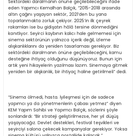
Sektördeki daralmanın önüne geçilebileceğini ifade
eden Yapımcı Kemalhan Balçık, “2015-2018 arasında
altın çağını yaşayan sektör, 2021’den bu yana
toparlanmakta zorluk çekiyor. 2025’in ilk çeyrek
rakamları ise bu gidişatın hâlâ tersine dönmediğini
kanıtlıyor. Seyirci kaybının kalıcı hale gelmemesi için
sinema sektörünün yalnızca içerik değil, izleme
alışkanlıklarını da yeniden tasarlaması gerekiyor. Biz
sektördeki daralmanın önüne geçilebileceğini, kamu
desteğine ihtiyaç olduğunu düşünüyoruz. Bunun için
artık yeni hikayelerin yazılması lazım. Sinemaya gitmek
yeniden bir alışkanlık, bir ihtiyaç haline getirilmeli” dedi.
“Sinema ölmedi, hasta. İyileşmesi için de sadece
yapımcı ya da yönetmenlerin çabası yetmez” diyen
KEM Yapım Sahibi ve Yapımcı Balçık, sözlerini şöyle
sonlandırdı: “Bir strateji geliştirilmezse, her yıl düşüş
yaşayacağız. Devlet destekleri, festival teşvikleri ve
seyirciyi salona çekecek kampanyalar gerekiyor. Yoksa
sinema kültürü yalnızca nostaljide kalacak.”