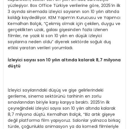
yüzleşiyor. Box Office Türkiye verilerine göre, 2025’in ilk
3 ayında sinemada izleyici sayısının son 10 yılın altında
kaldığı kaydediliyor. KEM Yapım’ın Kurucusu ve Yapımcı
Kemalhan Balçık, “Çekmiş olmak için çekilen, duygu ve
gerçeklikten uzak, galası gişesinden fazla izlenen
filmler, ne yazık ki son 10 yılın en düşük izleyici
sayılarına neden oldu” diyerek sektörde soğuk duş
etkisi yaratan verileri yorumladı.
İzleyici sayısı son 10 yılı
n alt
ında kalarak 8,7 milyona
düştü
İzleyici sayılarındaki düşüş ve gişe gelirlerindeki
gerileme, sinema sektörünü tarihinin en zorlu
sınavlarından biriyle karşı karşıya bıraktı. 2025’in ilk
çeyreğindeki izleyici sayısı son 10 yılın altında kalarak
8,7 milyona düştü. Kemalhan Balçık, “Biz artık gişeye
değil platforma film yapıyoruz. Salonlar yalnızca birkaç
türde, çoğunlukla animasyon ya da komedi filmleriyle