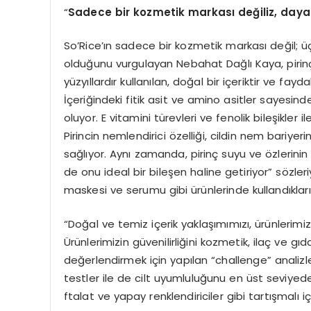
“
Sadece bir kozmetik markası değiliz, daya
So’Rice’ın sadece bir kozmetik markası değil; ü
olduğunu vurgulayan Nebahat Dağlı Kaya, pirinç 
yüzyıllardır kullanılan, doğal bir içeriktir ve 
İçeriğindeki fitik asit ve amino asitler sayesi
oluyor. E vitamini türevleri ve fenolik bileşikler il
Pirincin nemlendirici özelliği, cildin nem bari
sağlıyor. Aynı zamanda, pirinç suyu ve özlerinin cilt
de onu ideal bir bileşen haline getiriyor” sözler
maskesi ve serumu gibi ürünlerinde kullandıkları 
“Doğal ve temiz içerik yaklaşımımızı, ürünlerimizi
Ürünlerimizin güvenilirliğini kozmetik, ilaç ve g
değerlendirmek için yapılan “challenge” analizle
testler ile de cilt uyumluluğunu en üst seviye
ftalat ve yapay renklendiriciler gibi tartışmalı i