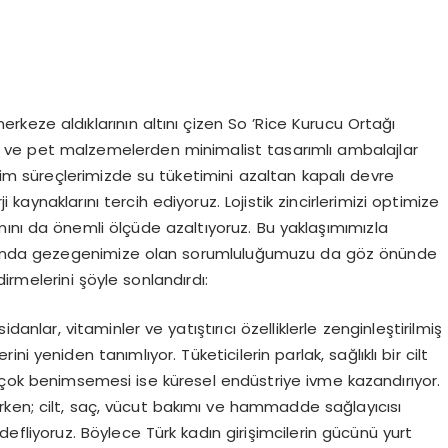
erkeze aldıklarının altını çizen So ’Rice Kurucu Ortağı
m ve pet malzemelerden minimalist tasarımlı ambalajlar
etim süreçlerimizde su tüketimini azaltan kapalı devre
kaynaklarını tercih ediyoruz. Lojistik zincirlerimizi optimize
ını da önemli ölçüde azaltıyoruz. Bu yaklaşımımızla
zamanda gezegenimize olan sorumluluğumuzu da göz önünde
irmelerini şöyle sonlandırdı:
anlar, vitaminler ve yatıştırıcı özelliklerle zenginleştirilmiş
ini yeniden tanımlıyor. Tüketicilerin parlak, sağlıklı bir cilt
a çok benimsemesi ise küresel endüstriye ivme kazandırıyor.
ken; cilt, saç, vücut bakımı ve hammadde sağlayıcısı
efliyoruz. Böylece Türk kadın girişimcilerin gücünü yurt