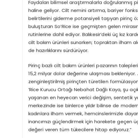
Faydaları bilimsel araştırmalarla doğrulanmış pi
haline geliyor. Cilt nemini artırma, bariyer fon
belirtilerini giderme potansiyeli taşıyan pirinç ö
buluşturan So’Rice ise geçmişten gelen mirasın,
rutinlerine dahil ediyor. Balıkesir’deki üç kız ka
cilt bakım ürünleri sunarken; topraktan ilham ala
de hazırlıklarını sürdürüyor.
Pirinç bazlı cilt bakım ürünleri pazarının taleple
15,2 milyar dolar değerine ulaşması bekleniyor. An
zenginleştirilmiş pirinçten türetilen formülasyon
’Rice Kurucu Ortağı Nebahat Dağlı Kaya, şu açı
yaşanan en heyecan verici değişim, sentetik ya
merkezinde ise binlerce yıldır bilinse de modern
kadınlara ilham vermek, hemcinslerimizle dayan
inancımızı güçlendirmek için harekete geçen üç 
değeri veren tüm tükecilere hitap ediyoruz.”