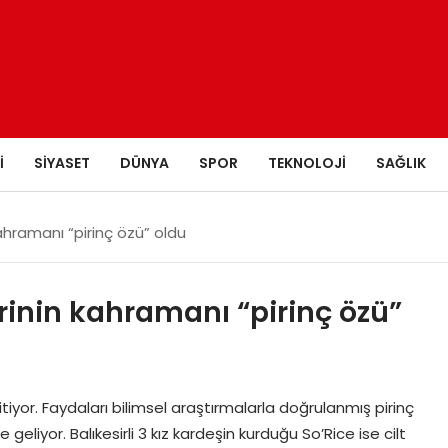
I
SIYASET
DÜNYA
SPOR
TEKNOLOJI
SAĞLIK
kahramanı “pirinç özü” oldu
erinin kahramanı “pirinç özü”
tiyor. Faydaları bilimsel araştırmalarla doğrulanmış pirinç
 geliyor. Balıkesirli 3 kız kardeşin kurduğu So’Rice ise cilt