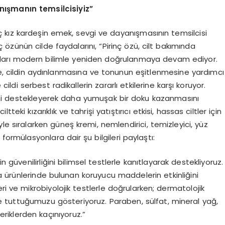
nışmanın temsilcisiyiz”
ç kız kardeşin emek, sevgi ve dayanışmasının temsilcisi
özünün cilde faydalarını, “Pirinç özü, cilt bakımında
faydaları modern bilimle yeniden doğrulanmaya devam ediyor.
nde, cildin aydınlanmasına ve tonunun eşitlenmesine yardımcı
e cildi serbest radikallerin zararlı etkilerine karşı koruyor.
yerini destekleyerek daha yumuşak bir doku kazanmasını
teki kızarıklık ve tahrişi yatıştırıcı etkisi, hassas ciltler için
iyle sıralarken güneş kremi, nemlendirici, temizleyici, yüz
formülasyonlara dair şu bilgileri paylaştı:
n güvenilirliğini bilimsel testlerle kanıtlayarak destekliyoruz.
ıda ürünlerinde bulunan koruyucu maddelerin etkinliğini
ri ve mikrobiyolojik testlerle doğrularken; dermatolojik
de tuttuğumuzu gösteriyoruz. Paraben, sülfat, mineral yağ,
çeriklerden kaçınıyoruz.”