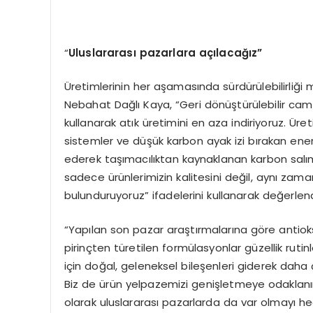
“
Uluslararası pazarlara açılacağız”
Üretimlerinin her aşamasında sürdürülebilirliği m
Nebahat Dağlı Kaya, “Geri dönüştürülebilir ca
kullanarak atık üretimini en aza indiriyoruz. Ür
sistemler ve düşük karbon ayak izi bırakan enerji 
ederek taşımacılıktan kaynaklanan karbon salım
sadece ürünlerimizin kalitesini değil, aynı 
bulunduruyoruz” ifadelerini kullanarak değerlend
“Yapılan son pazar araştırmalarına göre antioksid
pirinçten türetilen formülasyonlar güzellik rutinler
için doğal, geleneksel bileşenleri giderek dah
Biz de ürün yelpazemizi genişletmeye odaklanır
olarak uluslararası pazarlarda da var olmayı hed