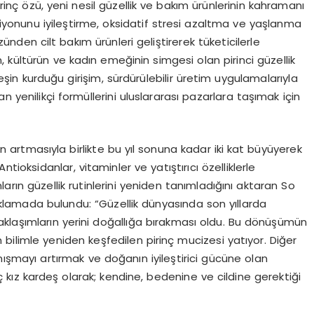
rinç özü, yeni nesil güzellik ve bakım ürünlerinin kahramanı
ksiyonunu iyileştirme, oksidatif stresi azaltma ve yaşlanma
zünden cilt bakım ürünleri geliştirerek tüketicilerle
 kültürün ve kadın emeğinin simgesi olan pirinci güzellik
rdeşin kurduğu girişim, sürdürülebilir üretim uygulamalarıyla
n yenilikçi formüllerini uluslararası pazarlara taşımak için
rin artmasıyla birlikte bu yıl sonuna kadar iki kat büyüyerek
tioksidanlar, vitaminler ve yatıştırıcı özelliklerle
ların güzellik rutinlerini yeniden tanımladığını aktaran So
klamada bulundu: “Güzellik dünyasında son yıllarda
klaşımların yerini doğallığa bırakması oldu. Bu dönüşümün
 bilimle yeniden keşfedilen pirinç mucizesi yatıyor. Diğer
ışmayı artırmak ve doğanın iyileştirici gücüne olan
kız kardeş olarak; kendine, bedenine ve cildine gerektiği