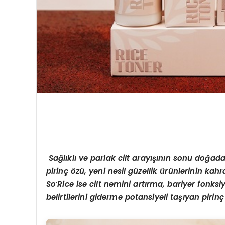
Sağlıklı ve parlak cilt arayışının sonu doğad
pirinç özü, yeni nesil güzellik ürünlerinin kah
So
’
Rice ise cilt nemini artırma, bariyer fonks
belirtilerini giderme potansiyeli taşıyan pirin