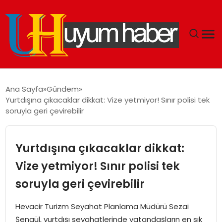
GÜNDEM
Ana Sayfa
Gündem
Yurtdışına çıkacaklar dikkat: Vize yetmiyor! Sınır polisi tek
EKONOMI
soruyla geri çevirebilir
SIYASET
Yurtdışına çıkacaklar dikkat:
DÜNYA
Vize yetmiyor! Sınır polisi tek
soruyla geri çevirebilir
SPOR
Hevacir Turizm Seyahat Planlama Müdürü Sezai
TEKNOLOJI
Şengül, yurtdışı seyahatlerinde vatandaşların en sık