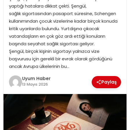
yaptığı hatalara dikkat çekti. Şengül,
SAĞLIK
sağlık sigortasından pasaport süresine, Schengen
kullanımından çocuk vizelerine kadar birçok konuda
MAGAZIN
kritik uyarılarda bulundu. Yurtdışına çıkacak
vatandaşların en çok göz ardı ettiği konuların
YAŞAM
başında seyahat sağlık sigortası geliyor.
Şengül, birçok kişinin sigortayı yalnızca vize
başvurusu için gerekli bir evrak olarak gördüğünü
ancak Avrupa ülkelerinin bu…
Uyum Haber
Paylaş
13 Mayıs 2026