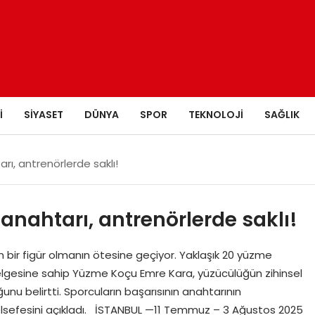
I
SIYASET
DÜNYA
SPOR
TEKNOLOJI
SAĞLIK
rı, antrenörlerde saklı!
anahtarı, antrenörlerde saklı!
an bir figür olmanın ötesine geçiyor. Yaklaşık 20 yüzme
elgesine sahip Yüzme Koçu Emre Kara, yüzücülüğün zihinsel
ğunu belirtti. Sporcuların başarısının anahtarının
elsefesini açıkladı. İSTANBUL —11 Temmuz – 3 Ağustos 2025