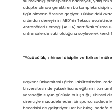
su mekaniği prensiplerine hakimiyeti, yarış takt
adapte olmayı gerektiren bu kompleks disiplinde
figür olmanın ötesine geçiyor. Türkiye’deki aka
ardından deneyimini ABD’nin Teksas eyaletind
Antrenörleri Derneği (ASCA) sertifikalı Yüzme K
antrenörlerde saklı olduğunu söyleyerek kendi fe
“Yüzücülük, zihinsel disiplin ve fiziksel mük
Başkent Üniversitesi Eğitim Fakültesi’nden Peda
Üniversitesi’nde yüksek lisans eğitimini tama
yeteneğin suyun gücüyle buluştuğu, zihinsel disi
direnciyle mücadele eden bir sporcu sadece kas
becerisini de geliştiriyor. Her bir kulaç, hedefe d