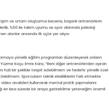
letişim ve ortam oluşturma becerisi, başarılı antrenörlerin
 liderlik, %50 ile takım uyumu ve spor alanında psikoloji
nen alanlar arasında ilk üçte yer alıyor.
rtırmaya yönelik eğitim programları düzenleyerek onların
 Yüzme Koçu Emre Kara, “Beni diğer antrenörlerden ayıran
arını hızlı bir şekilde tespit edebilmem ve hedefe yönelik özel
rebilmem. Sporcuların teknik eksikliklerini fark etmekte
 video analizleri kullanarak mental pratik yapmalarını
kniği en kısa sürede bir araya getirebilme yeteneğim önemli