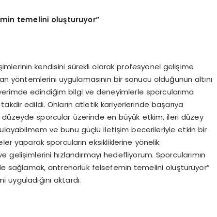
emin temelini oluşturuyor”
işimlerinin kendisini sürekli olarak profesyonel gelişime
n yöntemlerini uygulamasının bir sonucu olduğunun altını
yerimde edindiğim bilgi ve deneyimlerle sporcularıma
akdir edildi. Onların atletik kariyerlerinde başarıya
a düzeyde sporcular üzerinde en büyük etkim, ileri düzey
layabilmem ve bunu güçlü iletişim becerileriyle etkin bir
er yaparak sporcuların eksikliklerine yönelik
 ve gelişimlerini hızlandırmayı hedefliyorum. Sporcularımın
erle sağlamak, antrenörlük felsefemin temelini oluşturuyor”
i uyguladığını aktardı.