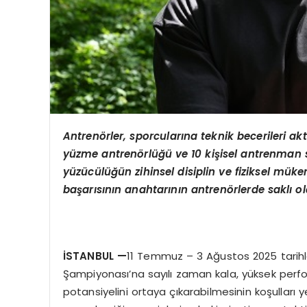
Antrenörler, sporcularına teknik becerileri ak
yüzme antrenörlüğü ve 10 kişisel antrenman
yüzücülüğün zihinsel disiplin ve fiziksel müke
başarısının anahtarının antren
ö
rlerde saklı o
İSTANBUL —
11 Temmuz – 3 Ağustos 2025 tarihle
Şampiyonası’na sayılı zaman kala, yüksek perf
potansiyelini ortaya çıkarabilmesinin koşulları