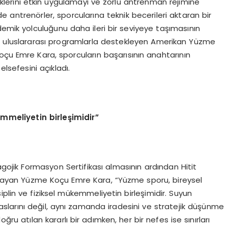
iklerini etkin uygulamayı ve zorlu antrenman rejimine
 antrenörler, sporcularına teknik becerileri aktaran bir
demik yolculuğunu daha ileri bir seviyeye taşımasının
e uluslararası programlarla destekleyen Amerikan Yüzme
oçu Emre Kara, sporcuların başarısının anahtarının
lsefesini açıkladı.
emmeliyetin birleşimidir”
gojik Formasyon Sertifikası almasının ardından Hitit
mlayan Yüzme Koçu Emre Kara, “Yüzme sporu, bireysel
plin ve fiziksel mükemmeliyetin birleşimidir. Suyun
larını değil, aynı zamanda iradesini ve stratejik düşünme
oğru atılan kararlı bir adımken, her bir nefes ise sınırları