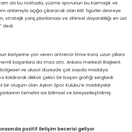
şte tam da bu noktada, yüzme sporunun bu karmaşık ve
 tam anlamıyla açığa çıkaracak olan kilit figürler devreye
m, stratejik yarış planlaması ve zihinsel dayanıklılığı en üst
” dedi.
n kariyerine yön veren antrenör Emre Kara, uzun yıllara
nemli başarılara da imza attı. Ankara merkezli Başkent
r bölgesel ve ulusal düzeyde çok sayıda madalya
kaldırarak dikkat çekici bir başarı grafiği sergiledi.
eni bir oluşum olan Aykon Spor Kulübü’e madalyalar
larının temelini ise bilimsel ve bireyselleştirilmiş
sırasında pozitif iletişim becerisi geliyor