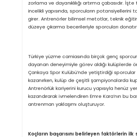
zorlama ve dayanıklılığı artırma çabasıdır. İ
incelikli yapısında, sporcuların potansiyellerini
girer. Antrenörler bilimsel metotlar, teknik eğiti
düzeye çıkarma becerileriyle sporcuları donatır
Türkiye yüzme camiasında birçok genç sporcunu
dayanan deneyimiyle görev aldığı kulüplerde ö
Çankaya Spor Kulübü’nde yetiştirdiği sporcula
kazanırken, kulüp de çeşitli şampiyonalarda kupa 
Antrenörlük kariyerini kurucu yapısıyla henüz y
kazandırarak ivmelendiren Emre Kara’nın bu başarı
antrenman yaklaşımı oluşturuyor.
Koçların başarısını belirleyen faktörlerin ilk 