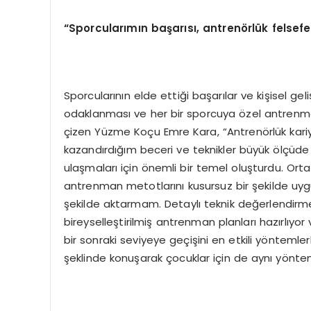
“Sporcularımın başarısı, antrenörlük felsef
Sporcularının elde ettiği başarılar ve kişisel gel
odaklanması ve her bir sporcuya özel antrenma
çizen Yüzme Koçu Emre Kara, “Antrenörlük kari
kazandırdığım beceri ve teknikler büyük ölçüde t
ulaşmaları için önemli bir temel oluşturdu. Ort
antrenman metotlarını kusursuz bir şekilde uygu
şekilde aktarmam. Detaylı teknik değerlendirmel
bireyselleştirilmiş antrenman planları hazırlıyor
bir sonraki seviyeye geçişini en etkili yönteml
şeklinde konuşarak çocuklar için de aynı yöntem