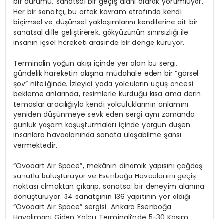
bir durumu, sanatsal bir geçiş alanı olarak yorumluyor.
Her bir sanatçı, bu ortak kavram etrafında kendi
biçimsel ve düşünsel yaklaşımlarını kendilerine ait bir
sanatsal dille geliştirerek, gökyüzünün sınırsızlığı ile
insanın içsel hareketi arasında bir denge kuruyor.
Terminalin yoğun akışı içinde yer alan bu sergi,
gündelik hareketin akışına müdahale eden bir “görsel
şov” niteliğinde. İzleyici yada yolcuların uçuş öncesi
bekleme anlarında, resimlerle kurduğu kısa ama derin
temaslar aracılığıyla kendi yolculuklarının anlamını
yeniden düşünmeye sevk eden sergi aynı zamanda
günlük yaşam koşuşturmaları içinde yorgun düşen
insanlara havaalanında sanata ulaşabilme şansı
vermektedir.
“Ovooart Air Space”, mekânın dinamik yapısını çağdaş
sanatla buluşturuyor ve Esenboğa Havaalanını geçiş
noktası olmaktan çıkarıp, sanatsal bir deneyim alanına
dönüştürüyor. 34 sanatçının 136 yapıtının yer aldığı
“Ovooart Air Space” sergisi Ankara Esenboğa
Havalimanı Giden Yolcu Terminali’nde 5-30 Kasım