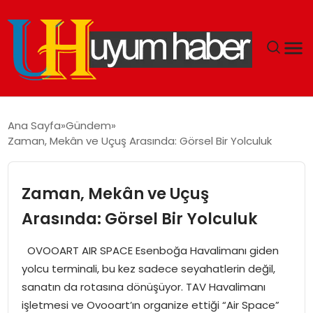
GÜNDEM
Ana Sayfa
Gündem
Zaman, Mekân ve Uçuş Arasında: Görsel Bir Yolculuk
EKONOMI
SIYASET
Zaman, Mekân ve Uçuş
Arasında: Görsel Bir Yolculuk
DÜNYA
OVOOART AIR SPACE Esenboğa Havalimanı giden
SPOR
yolcu terminali, bu kez sadece seyahatlerin değil,
sanatın da rotasına dönüşüyor. TAV Havalimanı
TEKNOLOJI
işletmesi ve Ovooart’ın organize ettiği “Air Space”