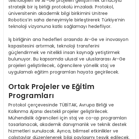
teknolojileri ve Ar-Ge projeleri geliştirmek amacıyla
stratejik bir iş birliği protokolü imzaladı. Protokol,
üniversitenin akademik bilgi birikimini Unitree
Robotics’in saha deneyimiyle birleştirerek Türkiye’nin
teknoloji vizyonuna katkı sağlamayı hedefliyor.
İş birliğinin ana hedefleri arasında Ar-Ge ve inovasyon
kapasitesini artırmak, teknoloji transferini
güçlendirmek ve nitelikli insan kaynağı yetiştirmek
bulunuyor. Bu kapsamda ulusal ve uluslararası Ar-Ge
projeleri geliştirilecek, öğrencilere yönelik staj ve
uygulamalı eğitim programları hayata geçirilecek.
Ortak Projeler ve Eğitim
Programları
Protokol çerçevesinde TÜBİTAK, Avrupa Birliği ve
Kalkınma Ajansı destekli projeler geliştirilecek.
Mühendislik öğrencileri için staj ve co-op programları
tasarlanacak, akademik danışmanlık ve teknik destek
hizmetleri sunulacak. Ayrıca, bilimsel etkinlikler ve
çalıştaylar düzenlenerek bilgi paylaşımı teşvik edilecek.