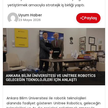
yetiştirmek amacıyla stratejik iş birliği yaptı.
SAĞLIK
Uyum Haber
Paylaş
MAGAZIN
23 Mayıs 2026
YAŞAM
Ankara Bilim Üniversitesi ile robotik teknolojileri
alanında faaliyet gösteren Unitree Robotics, geleceğin