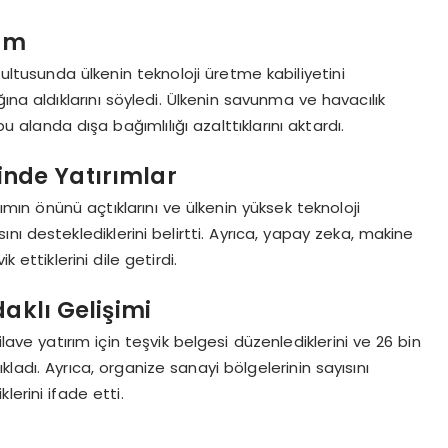
tim
rultusunda ülkenin teknoloji üretme kabiliyetini
ına aldıklarını söyledi. Ülkenin savunma ve havacılık
bu alanda dışa bağımlılığı azalttıklarını aktardı.
inde Yatırımlar
rımın önünü açtıklarını ve ülkenin yüksek teknoloji
ı desteklediklerini belirtti. Ayrıca, yapay zeka, makine
 ettiklerini dile getirdi.
daklı Gelişimi
lave yatırım için teşvik belgesi düzenlediklerini ve 26 bin
çıkladı. Ayrıca, organize sanayi bölgelerinin sayısını
klerini ifade etti.