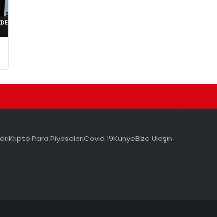
arı
Kripto Para Piyasaları
Covid 19
Künye
Bize Ulaşın