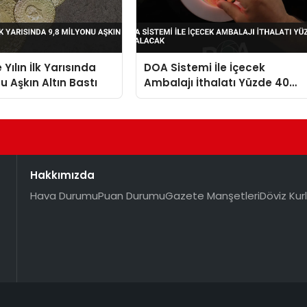
Yılın İlk Yarısında
DOA Sistemi İle İçecek
u Aşkın Altın Bastı
Ambalajı İthalatı Yüzde 40
Azalacak
Hakkımızda
Hava Durumu
Puan Durumu
Gazete Manşetleri
Döviz Kurl