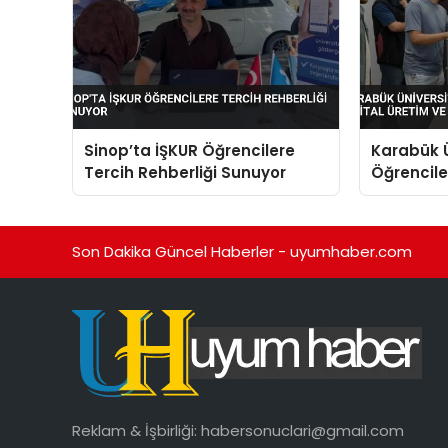
Sinop’ta İŞKUR Öğrencilere
Karabük Ü
Tercih Rehberliği Sunuyor
Öğrenciler
Yapay Zek
Son Dakika Güncel Haberler - uyumhaber.com
Reklam & İşbirliği:
habersonuclari@gmail.com