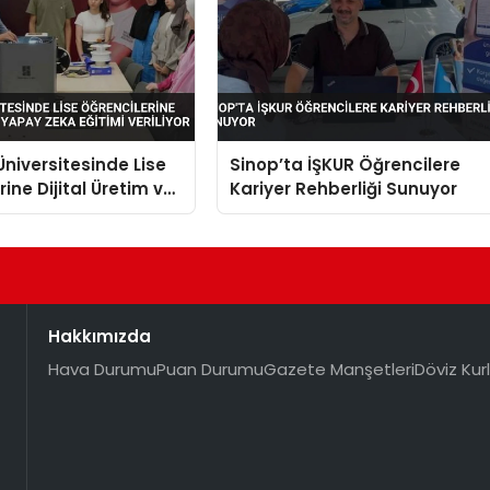
niversitesinde Lise
Sinop’ta İŞKUR Öğrencilere
ine Dijital Üretim ve
Kariyer Rehberliği Sunuyor
a Eğitimi Veriliyor
Hakkımızda
Hava Durumu
Puan Durumu
Gazete Manşetleri
Döviz Kurl