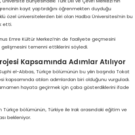
ı, üniversite bünyesindeki Türk Dili ve Çeviri Merkezi’nin
öğrencinin kayıt yaptırdığını öğrenmekten duyduğu
klü özel üniversitelerden biri olan Hadba Üniversitesi’nin bu
 etti.
us Emre Kültür Merkezi’nin de faaliyete geçmesini
n gelişmesini temenni ettiklerini söyledi.
Projesi Kapsamında Adımlar Atılıyor
 Suphi el-Abbas, Türkçe bölümünün bu yılın başında Tokat
esi kapsamında atılan adımlardan biri olduğunu vurguladı.
tamamen hayata geçirmek için çaba gösterdiklerini ifade
 Türkçe bölümünün, Türkiye ile Irak arasındaki eğitim ve
ması bekleniyor.