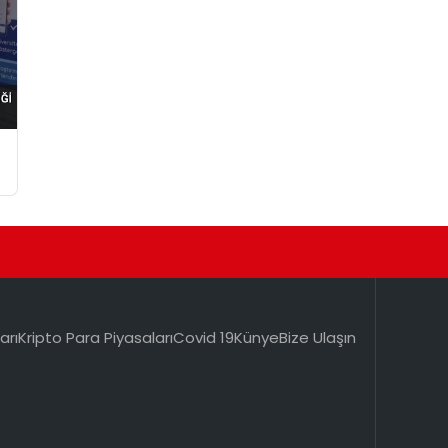
arı
Kripto Para Piyasaları
Covid 19
Künye
Bize Ulaşın