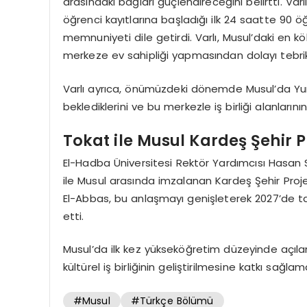
arasındaki bağları güçlendireceğini belirtti. Varl
öğrenci kayıtlarına başladığı ilk 24 saatte 90 
memnuniyeti dile getirdi. Varlı, Musul’daki en kö
merkeze ev sahipliği yapmasından dolayı tebrik
Varlı ayrıca, önümüzdeki dönemde Musul’da Yun
beklediklerini ve bu merkezle iş birliği alanlarını
Tokat ile Musul Kardeş Şehir 
El-Hadba Üniversitesi Rektör Yardımcısı Hasan
ile Musul arasında imzalanan Kardeş Şehir Proj
El-Abbas, bu anlaşmayı genişleterek 2027’de 
etti.
Musul’da ilk kez yükseköğretim düzeyinde açılan
kültürel iş birliğinin geliştirilmesine katkı sağla
#Musul
#Türkçe Bölümü