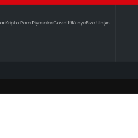
arı
Kripto Para Piyasaları
Covid 19
Künye
Bize Ulaşın