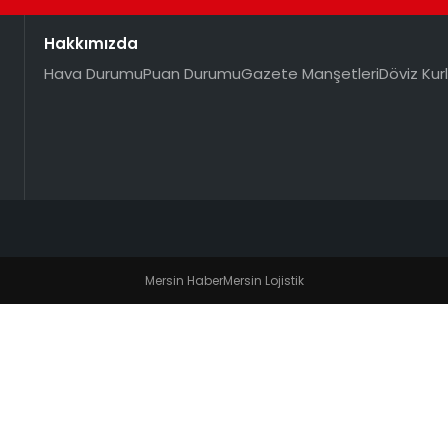
Hakkımızda
Hava Durumu
Puan Durumu
Gazete Manşetleri
Döviz Kurl
Mersin Haber
Mersin Lojistik