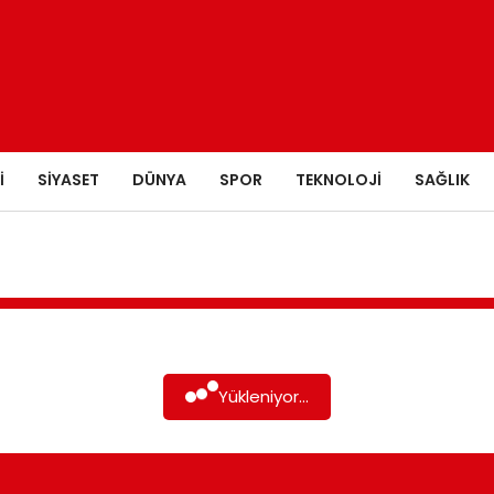
I
SIYASET
DÜNYA
SPOR
TEKNOLOJI
SAĞLIK
Yükleniyor...