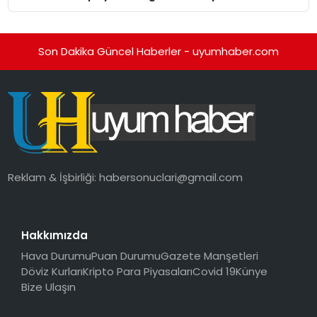
Son Dakika Güncel Haberler - uyumhaber.com
Reklam & İşbirliği:
habersonuclari@gmail.com
Hakkımızda
Hava Durumu
Puan Durumu
Gazete Manşetleri
Döviz Kurları
Kripto Para Piyasaları
Covid 19
Künye
Bize Ulaşın