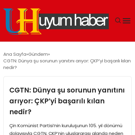
GÜNDEM
Ana Sayfa
Gündem
CGTN: Dünya şu sorunun yanıtını arıyor: ÇKP’yi başarılı kılan
EKONOMI
nedir?
SIYASET
CGTN: Dünya şu sorunun yanıtını
DÜNYA
arıyor: ÇKP’yi başarılı kılan
nedir?
SPOR
Çin Komünist Partisi’nin kuruluşunun 105. yıl dönümü
TEKNOLOJI
dolayısıyla CGTN, ÇKP’nin uluslararası alanda neden