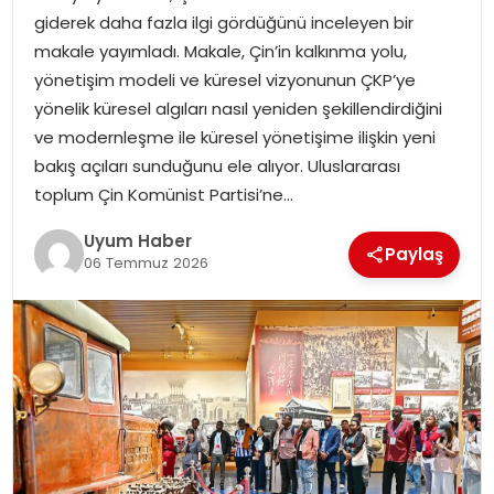
giderek daha fazla ilgi gördüğünü inceleyen bir
SAĞLIK
makale yayımladı. Makale, Çin’in kalkınma yolu,
yönetişim modeli ve küresel vizyonunun ÇKP’ye
MAGAZIN
yönelik küresel algıları nasıl yeniden şekillendirdiğini
ve modernleşme ile küresel yönetişime ilişkin yeni
YAŞAM
bakış açıları sunduğunu ele alıyor. Uluslararası
toplum Çin Komünist Partisi’ne…
Uyum Haber
Paylaş
06 Temmuz 2026