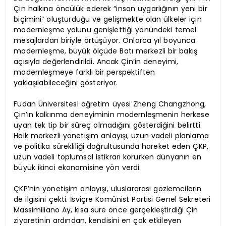
Çin halkına öncülük ederek “insan uygarlığının yeni bir
biçimini” oluşturduğu ve gelişmekte olan ülkeler için
modernleşme yolunu genişlettiği yönündeki temel
mesajlardan biriyle örtüşüyor. Onlarca yıl boyunca
modernleşme, büyük ölçüde Batı merkezli bir bakış
açısıyla değerlendirildi. Ancak Çin’in deneyimi,
modernleşmeye farklı bir perspektiften
yaklaşılabileceğini gösteriyor.
Fudan Üniversitesi öğretim üyesi Zheng Changzhong,
Çin’in kalkınma deneyiminin modernleşmenin herkese
uyan tek tip bir süreç olmadığını gösterdiğini belirtti.
Halk merkezli yönetişim anlayışı, uzun vadeli planlama
ve politika sürekliliği doğrultusunda hareket eden ÇKP,
uzun vadeli toplumsal istikrarı korurken dünyanın en
büyük ikinci ekonomisine yön verdi.
ÇKP’nin yönetişim anlayışı, uluslararası gözlemcilerin
de ilgisini çekti. İsviçre Komünist Partisi Genel Sekreteri
Massimiliano Ay, kısa süre önce gerçekleştirdiği Çin
ziyaretinin ardından, kendisini en çok etkileyen