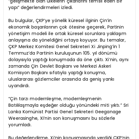
“gelişmekte olan ülkelerin çıkarlarını temsil eden bir
yapı” değerlendirmeleri izledi.
Bu bulgular, ÇKP’ye yönelik küresel ilginin Çin’in
ekonomik başarılarının çok ötesine geçerek, Partinin
yönetişim modeli ile ortak küresel sorunlara yaklaşım
anlayışına da yöneldiğini ortaya koyuyor. Bu temalar,
ÇKP Merkez Komitesi Genel Sekreteri Xi Jinping’in 1
Temmuz’da Partinin kuruluşunun 105. yıl dönümü
dolayısıyla yaptığı konuşmada da öne çıktı. Xi’nin, aynı
zamanda Çin Devlet Başkanı ve Merkezi Askeri
Komisyon Başkanı sıfatıyla yaptığı konuşma,
uluslararası gözlemciler arasında da geniş yankı
uyandırdı.
“Çin tarzı modernleşme, modernleşmenin
Batılılaşmayla eşdeğer olduğu yönündeki miti yıktı.” Sri
Lanka Komünist Partisi Genel Sekreteri Geeganage
Weerasinghe, Xi’nin son konuşmasını bu sözlerle
yorumladı.
Bu değerlendirme, Xi’nin konuşmasında verdiği ÇKP’nin