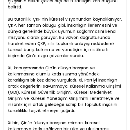
çizgisinin dikkat çekici ölçüde tutarlılığını koruduğunu
belirtti.
Bu tutarlılık, ÇKP’nin küresel vizyonundan kaynaklanıyor.
ÇKP, her zaman olduğu gibi, insanlığın ilerlemesini ve
dünya genelinde büyük uyumun sağlanmasını kendi
misyonu olarak görüyor. Bu vizyon doğrultusunda
hareket eden ÇKP, sıfır toplamlı anlayışı reddederek
küresel barış, kalkınma ve yönetişim için istikrarlı
biçimde Çin’e özgü çözümler sundu.
Xi, konuşmasında Çin’in dünya barışına ve
kalkınmasına olumlu katkı sunma yönündeki
kararlılığını bir kez daha vurguladı. Xi, Partiyi insanlığın
ortak değerlerini savunmaya, Küresel Kalkınma Girişimi
(GDI), Küresel Güvenlik Girişimi, Küresel Medeniyet
Girişimi ve Küresel Yönetişim Girişimi’ni ilerletmeye ve
insanlık için ortak geleceğe sahip bir topluluk inşasını
kararlılıkla teşvik etmeye çağırdı.
Xi’nin, Çin’in “dünya barışının mimarı, küresel
kalkınmaya katkı sağlayan bir ülke ve uluslararası