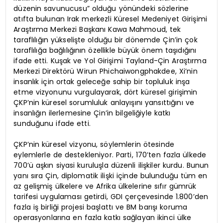
düzenin savunucusu” olduğu yönündeki sözlerine
atıfta bulunan Irak merkezli Küresel Medeniyet Girişimi
Araştırma Merkezi Başkanı Kawa Mahmoud, tek
taraflılığın yükselişte olduğu bir dönemde Çin’in çok
taraflılığa bağlılığının özellikle büyük önem taşıdığını
ifade etti. Kuşak ve Yol Girişimi Tayland-Çin Araştırma
Merkezi Direktörü Wirun Phichaiwongphakdee, Xi’nin
insanlık için ortak geleceğe sahip bir topluluk inşa
etme vizyonunu vurgulayarak, dört küresel girişimin
ÇKP’nin küresel sorumluluk anlayışını yansıttığını ve
insanlığın ilerlemesine Çin’in bilgeliğiyle katkı
sunduğunu ifade etti.
ÇKP’nin küresel vizyonu, söylemlerin ötesinde
eylemlerle de destekleniyor. Parti, 170’ten fazla ülkede
700’ü aşkın siyasi kuruluşla düzenli ilişkiler kurdu. Bunun
yanı sıra Çin, diplomatik ilişki içinde bulunduğu tüm en
az gelişmiş ülkelere ve Afrika ülkelerine sıfır gümrük
tarifesi uygulaması getirdi, GDI çerçevesinde 1.800’den
fazla iş birliği projesi başlattı ve BM barışı koruma
operasyonlarına en fazla katkı sağlayan ikinci ülke