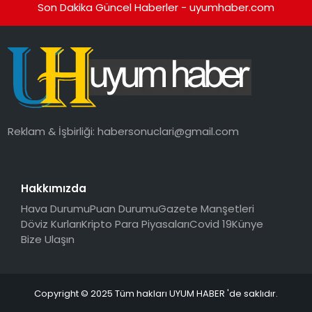
Son Dakika Güncel Haberler - uyumhaber.com
Reklam & İşbirliği:
habersonuclari@gmail.com
Hakkımızda
Hava Durumu
Puan Durumu
Gazete Manşetleri
Döviz Kurları
Kripto Para Piyasaları
Covid 19
Künye
Bize Ulaşın
Copyright © 2025 Tüm hakları UYUM HABER 'de saklıdır.