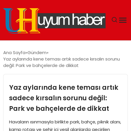
GÜNDEM
Ana Sayfa
Gündem
Yaz aylarında kene teması artık sadece kırsalın sorunu
EKONOMI
değil: Park ve bahçelerde de dikkat
SIYASET
Yaz aylarında kene teması artık
DÜNYA
sadece kırsalın sorunu değil:
Park ve bahçelerde de dikkat
SPOR
Havaların ısınmasıyla birlikte park, bahçe, piknik alanı,
TEKNOLOJI
kamp rotası ve şehir içi yeşil alanlarda geçirilen